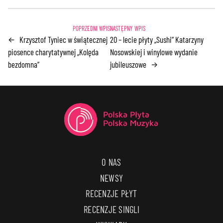
Krzysztof Tyniec w świątecznej
20 – lecie płyty „Sushi” Katarzyny
←
piosence charytatywnej „Kolęda
Nosowskiej i winylowe wydanie
bezdomna”
jubileuszowe
→
O NAS
NEWSY
RECENZJE PŁYT
RECENZJE SINGLI