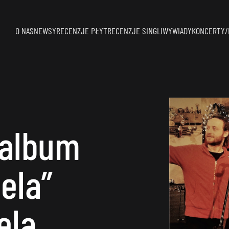
O NAS
NEWSY
RECENZJE PŁYT
RECENZJE SINGLI
WYWIADY
KONCERTY/
 album
ela”
ela