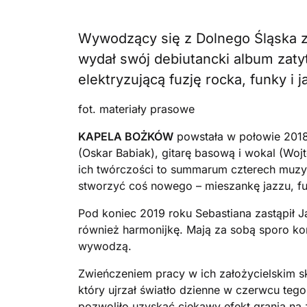
Wywodzący się z Dolnego Śląska 
wydał swój debiutancki album zaty
elektryzującą fuzję rocka, funky i j
fot. materiały prasowe
KAPELA BOŻKÓW
powstała w połowie 2018 
(Oskar Babiak), gitarę basową i wokal (Woj
ich twórczości to summarum czterech muzy
stworzyć coś nowego – mieszankę jazzu, fu
Pod koniec 2019 roku Sebastiana zastąpił J
również harmonijkę. Mają za sobą sporo kon
wywodzą.
Zwieńczeniem pracy w ich założycielskim s
który ujrzał światło dzienne w czerwcu tego
pozwoliło uzyskać ciekawy efekt grania na 