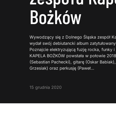
Bożków
Wywodzący się z Dolnego Śląska zespół Ka
wydał swój debiutancki album zatytułowany
Poznajcie elektryzującą fuzję rocka, funky i
KAPELA BOŻKÓW powstała w połowie 2018 r
(Sebastian Pachecki), gitarę (Oskar Babiak)
Grzesiak) oraz perkusję (Paweł…
15 grudnia 2020