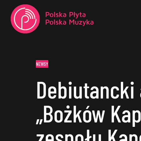
NEWSY
Debiutancki
„Bożków Kap
zespołu Kap