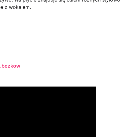
że z wokalem.
a.bozkow