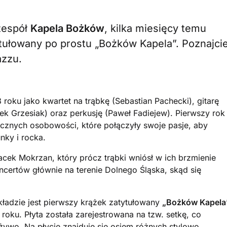
zespół
Kapela Bożków
, kilka miesięcy temu
tułowany po prostu „Bożków Kapela”. Poznajci
azzu.
roku jako kwartet na trąbkę (Sebastian Pachecki), gitarę
tek Grzesiak) oraz perkusję (Paweł Fadiejew). Pierwszy rok
cznych osobowości, które połączyły swoje pasje, aby
nky i rocka.
acek Mokrzan, który prócz trąbki wniósł w ich brzmienie
certów głównie na terenie Dolnego Śląska, skąd się
kładzie jest pierwszy krążek zatytułowany
„Bożków Kapela
 roku. Płyta została zarejestrowana na tzw. setkę, co
żywo. Na płycie znajduje się osiem różnych stylowo