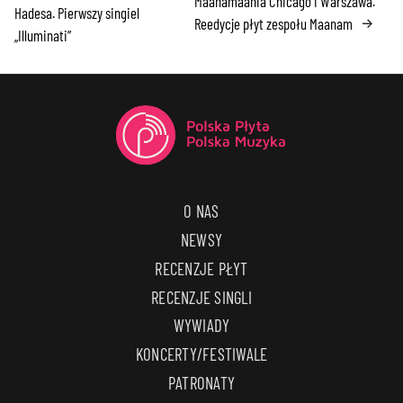
Maanamaania Chicago i Warszawa.
Hadesa. Pierwszy singiel
Reedycje płyt zespołu Maanam
→
„Illuminati”
O NAS
NEWSY
RECENZJE PŁYT
RECENZJE SINGLI
WYWIADY
KONCERTY/FESTIWALE
PATRONATY