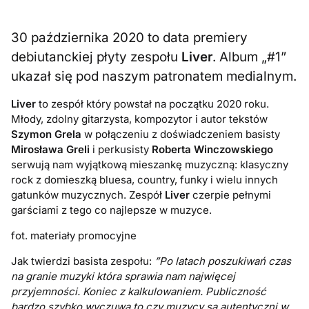
30 października 2020 to data premiery
debiutanckiej płyty zespołu
Liver
. Album „#1”
ukazał się pod naszym patronatem medialnym.
Liver
to zespół który powstał na początku 2020 roku.
Młody, zdolny gitarzysta, kompozytor i autor tekstów
Szymon Grela
w połączeniu z doświadczeniem basisty
Mirosława Greli
i perkusisty
Roberta Winczowskiego
serwują nam wyjątkową mieszankę muzyczną: klasyczny
rock z domieszką bluesa, country, funky i wielu innych
gatunków muzycznych. Zespół
Liver
czerpie pełnymi
garściami z tego co najlepsze w muzyce.
fot. materiały promocyjne
Jak twierdzi basista zespołu:
”Po latach poszukiwań czas
na granie muzyki która sprawia nam najwięcej
przyjemności. Koniec z kalkulowaniem. Publiczność
bardzo szybko wyczuwa to czy muzycy są autentyczni w