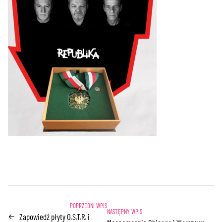
Zapowiedź płyty O.S.T.R. i
←