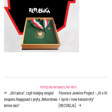
„Od tańca”, czyli kolejny singiel
Florence Jenkins Project – „III x III
←
zespołu Happysad z płyty „Rekordowo
/ życie i inne katastrofy”
letnie lato”
[RECENZJA]
→