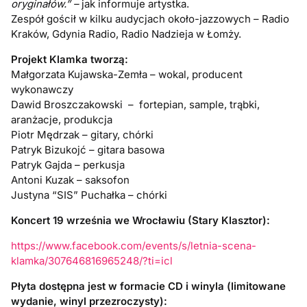
oryginałów.” –
jak informuje artystka.
Zespół gościł w kilku audycjach około-jazzowych – Radio
Kraków, Gdynia Radio, Radio Nadzieja w Łomży.
Projekt Klamka tworzą:
Małgorzata Kujawska-Zemła – wokal, producent
wykonawczy
Dawid Broszczakowski – fortepian, sample, trąbki,
aranżacje, produkcja
Piotr Mędrzak – gitary, chórki
Patryk Bizukojć – gitara basowa
Patryk Gajda – perkusja
Antoni Kuzak – saksofon
Justyna “SIS” Puchałka – chórki
Koncert 19 września we Wrocławiu (Stary Klasztor):
https://www.facebook.com/events/s/letnia-scena-
klamka/307646816965248/?ti=icl
Płyta dostępna jest w formacie CD i winyla (limitowane
wydanie, winyl przezroczysty):