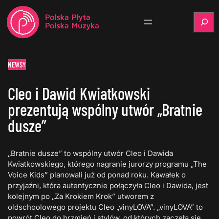
Szukaj
NEWSY
Cleo i Dawid Kwiatkowski
prezentują wspólny utwór „Bratnie
dusze”
„Bratnie dusze” to wspólny utwór Cleo i Dawida
Kwiatkowskiego, którego nagranie jurorzy programu „The
Voice Kids” planowali już od ponad roku. Kawałek o
przyjaźni, która autentycznie połączyła Cleo i Dawida, jest
kolejnym po „Za Krokiem Krok” utworem z
oldschoolowego projektu Cleo „vinyLOVA”. „vinyLOVA” to
powrót Cleo do brzmień i stylów, od których zaczęła się