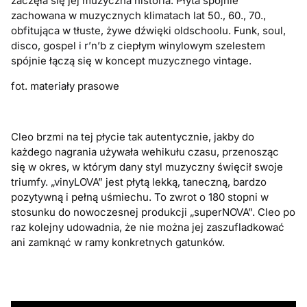
zaczęła się jej muzyczna historia. Płyta spójnie
zachowana w muzycznych klimatach lat 50., 60., 70.,
obfitująca w tłuste, żywe dźwięki oldschoolu. Funk, soul,
disco, gospel i r’n’b z ciepłym winylowym szelestem
spójnie łączą się w koncept muzycznego vintage.
fot. materiały prasowe
Cleo brzmi na tej płycie tak autentycznie, jakby do
każdego nagrania używała wehikułu czasu, przenosząc
się w okres, w którym dany styl muzyczny święcił swoje
triumfy. „vinyLOVA” jest płytą lekką, taneczną, bardzo
pozytywną i pełną uśmiechu. To zwrot o 180 stopni w
stosunku do nowoczesnej produkcji „superNOVA”. Cleo po
raz kolejny udowadnia, że nie można jej zaszufladkować
ani zamknąć w ramy konkretnych gatunków.