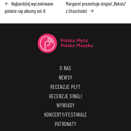
Najbardziej wyczekiwane
Margaret prezentuje singiel „Reksiu”
←
polskie rap albumy vol. 8
z Otsochodzi
→
O NAS
NEWSY
RECENZJE PŁYT
RECENZJE SINGLI
WYWIADY
KONCERTY/FESTIWALE
PATRONATY