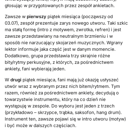
głosując w przygotowanych przez zespół ankietach.
Zawsze w
pierwszy
piątek miesiąca (począwszy od
03.07), zespół prezentuje zarys nowego utworu. Taki szkic
ma stałą formę (intro z motywem, zwrotka, refren) i jest
zawsze przedstawiany na neutralnym brzmieniu i w
sposób nie narzucający skojarzeń muzycznych. Wgrany
lektor informuje jaka część jest w danym momencie.
Dodatkowo, grupa przedstawia trzy skrajnie różne
bity/rytmy perkusyjne, z których, za pośrednictwem
ankiety, fani wybierają jeden.
W
drugi
piątek miesiąca, fani mają już okazję usłyszeć
utwór wraz z wybranym przez nich bitem/rytmem. Tym
razem, również za pośrednictwem ankiety, decydują o
towarzystwie instrumentu, który na co dzień nie
występuję w zespole. Do wyboru jest jeden z trzech
(przykładowo – skrzypce, trąbka, saksofon, hang drum).
Instrument ten, zawsze pojawi się w intro utworu (motyw)
i być może w dalszych częściach.