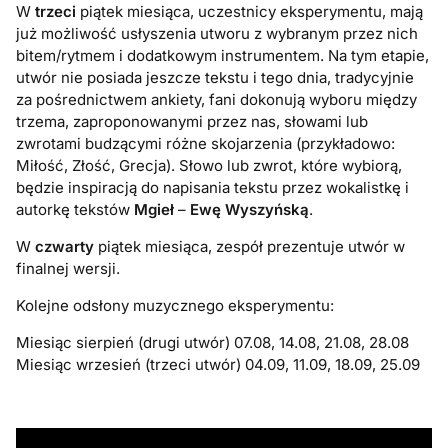
W
trzeci
piątek miesiąca, uczestnicy eksperymentu, mają
już możliwość usłyszenia utworu z wybranym przez nich
bitem/rytmem i dodatkowym instrumentem. Na tym etapie,
utwór nie posiada jeszcze tekstu i tego dnia, tradycyjnie
za pośrednictwem ankiety, fani dokonują wyboru między
trzema, zaproponowanymi przez nas, słowami lub
zwrotami budzącymi różne skojarzenia (przykładowo:
Miłość, Złość, Grecja). Słowo lub zwrot, które wybiorą,
będzie inspiracją do napisania tekstu przez wokalistkę i
autorkę tekstów
Mgieł
–
Ewę Wyszyńską
.
W
czwarty
piątek miesiąca, zespół prezentuje utwór w
finalnej wersji.
Kolejne odsłony muzycznego eksperymentu:
Miesiąc sierpień (drugi utwór) 07.08, 14.08, 21.08, 28.08
Miesiąc wrzesień (trzeci utwór) 04.09, 11.09, 18.09, 25.09