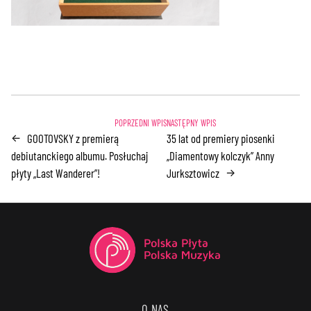
GOOTOVSKY z premierą
35 lat od premiery piosenki
←
debiutanckiego albumu. Posłuchaj
„Diamentowy kolczyk” Anny
płyty „Last Wanderer”!
Jurksztowicz
→
O NAS