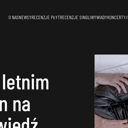
O NAS
NEWSY
RECENZJE PŁYT
RECENZJE SINGLI
WYWIADY
KONCERTY/
 letnim
n na
wiedź