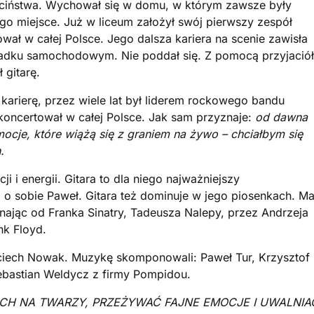
iństwa. Wychował się w domu, w którym zawsze były
ego miejsce. Już w liceum założył swój pierwszy zespół
ował w całej Polsce. Jego dalsza kariera na scenie zawisła
padku samochodowym. Nie poddał się. Z pomocą przyjaciół
 gitarę.
arierę, przez wiele lat był liderem rockowego bandu
 koncertował w całej Polsce. Jak sam przyznaje:
od dawna
ocje, które wiążą się z graniem na żywo – chciałbym się
.
 i energii. Gitara to dla niego najważniejszy
 o sobie Paweł. Gitara też dominuje w jego piosenkach. M
nając od Franka Sinatry, Tadeusza Nalepy, przez Andrzeja
nk Floyd.
jciech Nowak. Muzykę skomponowali: Paweł Tur, Krzysztof
ebastian Weldycz z firmy Pompidou.
CH NA TWARZY,
PRZEŻYWAĆ FAJNE EMOCJE I UWALNIA