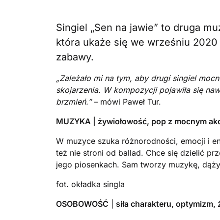
Singiel „Sen na jawie” to druga m
która ukaże się we wrześniu 2020 r
zabawy.
„Zależało mi na tym, aby drugi singiel mocno
skojarzenia. W kompozycji pojawiła się naw
brzmień.”
– mówi Paweł Tur.
MUZYKA |
żywiołowość, pop z mocnym akc
W muzyce szuka różnorodności, emocji i en
też nie stroni od ballad. Chce się dzielić p
jego piosenkach. Sam tworzy muzykę, dąży 
fot. okładka singla
OSOBOWOŚĆ
|
siła charakteru, optymizm,