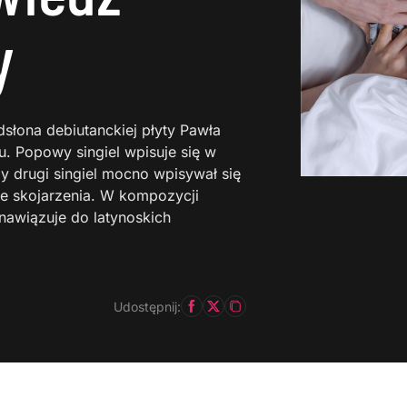
y
dsłona debiutanckiej płyty Pawła
u. Popowy singiel wpisuje się w
by drugi singiel mocno wpisywał się
mne skojarzenia. W kompozycji
 nawiązuje do latynoskich
Udostępnij: