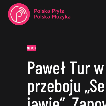
NEWSY
Paweł Tur w
przeboju „Se
jawie”. Zapo