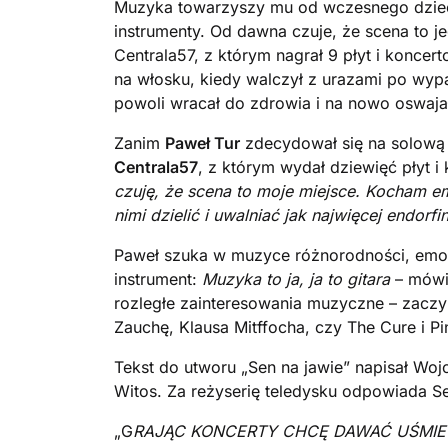
Muzyka towarzyszy mu od wczesnego dziec
instrumenty. Od dawna czuje, że scena to j
Centrala57, z którym nagrał 9 płyt i koncert
na włosku, kiedy walczył z urazami po wy
powoli wracał do zdrowia i na nowo oswajał
Zanim
Paweł Tur
zdecydował się na solową k
Centrala57
, z którym wydał dziewięć płyt i
czuję, że scena to moje miejsce. Kocham em
nimi dzielić i uwalniać jak najwięcej endorfin
Paweł szuka w muzyce różnorodności, emocji
instrument:
Muzyka to ja, ja to gitara
– mówi
rozległe zainteresowania muzyczne – zaczy
Zauchę, Klausa Mitffocha, czy The Cure i Pi
Tekst do utworu „Sen na jawie” napisał Wo
Witos. Za reżyserię teledysku odpowiada S
„G
RAJĄC KONCERTY CHCĘ DAWAĆ UŚMIE