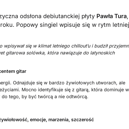
uzyczna odsłona debiutanckiej płyty
Pawła Tura
,
oku. Popowy singiel wpisuje się w rytm letnie
 wpisywał się w klimat letniego chillout’u i budził przyjem
et gitarowa solówka, która nawiązuje do latynoskich
entem gitar
ergii. Odnajduje się w bardzo żywiołowych utworach, ale
rzeżyciami. Mocno identyfikuje się z gitarą, która dominuje w
do tego, by być twórcą a nie odtwórcą.
 żywiołowość, emocje, marzenia, szczerość