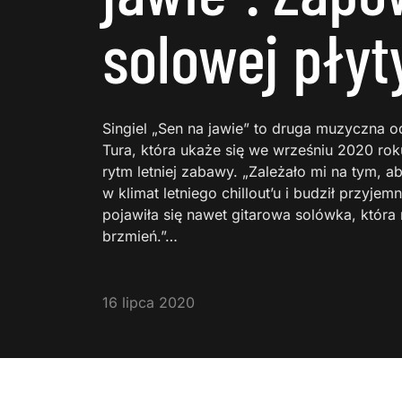
solowej płyt
Singiel „Sen na jawie” to druga muzyczna o
Tura, która ukaże się we wrześniu 2020 rok
rytm letniej zabawy. „Zależało mi na tym, a
w klimat letniego chillout’u i budził przyje
pojawiła się nawet gitarowa solówka, która
brzmień.”…
16 lipca 2020