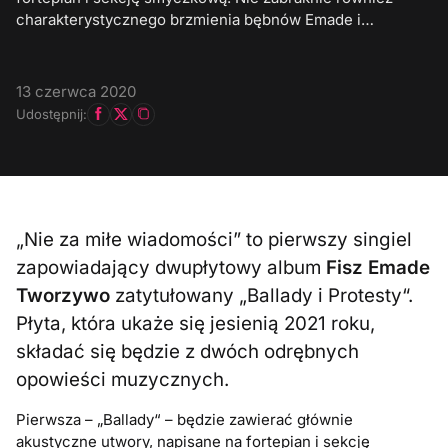
charakterystycznego brzmienia bębnów Emade i…
13 czerwca 2020
Udostępnij:
„Nie za miłe wiadomości” to pierwszy singiel
zapowiadający dwupłytowy album
Fisz Emade
Tworzywo
zatytułowany „Ballady i Protesty“.
Płyta, która ukaże się jesienią 2021 roku,
składać się będzie z dwóch odrębnych
opowieści muzycznych.
Pierwsza – „Ballady“ – będzie zawierać głównie
akustyczne utwory, napisane na fortepian i sekcję