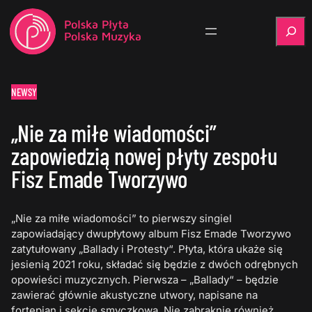
Szukaj
NEWSY
„Nie za miłe wiadomości”
zapowiedzią nowej płyty zespołu
Fisz Emade Tworzywo
„Nie za miłe wiadomości” to pierwszy singiel
zapowiadający dwupłytowy album Fisz Emade Tworzywo
zatytułowany „Ballady i Protesty“. Płyta, która ukaże się
jesienią 2021 roku, składać się będzie z dwóch odrębnych
opowieści muzycznych. Pierwsza – „Ballady“ – będzie
zawierać głównie akustyczne utwory, napisane na
fortepian i sekcję smyczkową. Nie zabraknie również