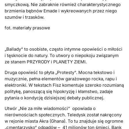
smyczkową. Nie zabraknie również charakterystycznego
brzmienia bębnów Emade i wykreowanych przez niego
szumów i trzasków.
fot. materiały prasowe
„Ballady“ to osobiste, często intymne opowieści o miłości
i tęsknocie do natury. To utwory o niepokoju związanym
ze stanem PRZYRODY i PLANETY ZIEMI.
Druga opowieść to płyta „Protesty“. Mocna tekstowo i
muzycznie, pełna elementów garażowego rocka, rapu i
elektroniki. W tekstach Fisz komentuje szeroko rozumianą
politykę, panoszącą się hipokryzję i kłamstwo, zadaje
pytania o kondycję dzisiejszej debaty publicznej.
Utwór „Nie za miłe wiadomości“ opowiada o
nierównościach społecznych. Teledysk został nakręcony
w rejonie miasta Akra (Ghana). To tu znajduje się ogromne
„cmentarzysko“ odpadów – 41 milionów ton śmieci. Bank