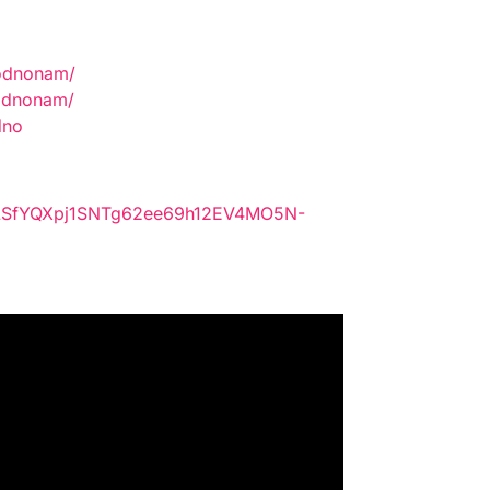
lodnonam/
odnonam/
dno
pQLSfYQXpj1SNTg62ee69h12EV4MO5N-