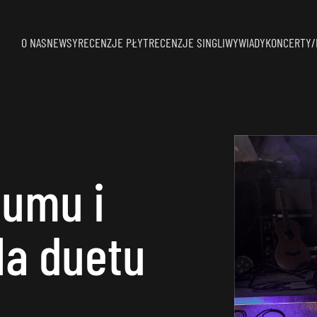
O NAS
NEWSY
RECENZJE PŁYT
RECENZJE SINGLI
WYWIADY
KONCERTY/
bumu i
la duetu