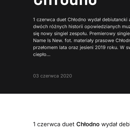
1 czerwca duet Chłodno wydał debiutancki a
dwóch różnych historii opowiedzianych muz
się nowy singiel zespołu. Premierowy singi
Name Is New. fot. materiały prasowe Chłodn
przełomem lata oraz jesieni 2019 roku. W s
ciepło…
03 czerwca 2020
1 czerwca duet
Chłodno
wydał debi