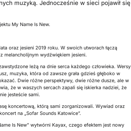
nych muzyką. Jednocześnie w sieci pojawił się
ojektu My Name Is New.
ata oraz jesieni 2019 roku. W swoich utworach łączą
 z melancholijnym wydźwiękiem jesieni.
zawstydzone leżą na dnie serca każdego człowieka. Wersy
usz, muzyka, która od zawsze grała gdzieś głęboko w
pokazać. Dwie różne perspektywy, dwie różne dusze, ale w
ia, że w waszych sercach zapali się iskierka nadziei, że
ie jesteście sami.
asę koncertową, którą sami zorganizowali. Wywiad oraz
koncert na „Sofar Sounds Katowice”.
Name Is New” wytwórni Kayax, czego efektem jest nowy