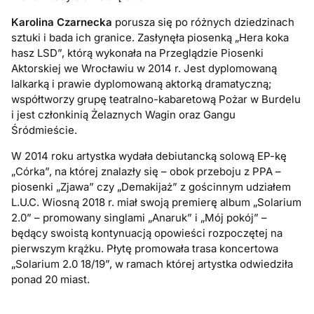
Karolina Czarnecka
porusza się po różnych dziedzinach
sztuki i bada ich granice. Zasłynęła piosenką „Hera koka
hasz LSD”, którą wykonała na Przeglądzie Piosenki
Aktorskiej we Wrocławiu w 2014 r. Jest dyplomowaną
lalkarką i prawie dyplomowaną aktorką dramatyczną;
współtworzy grupę teatralno-kabaretową Pożar w Burdelu
i jest członkinią Żelaznych Wagin oraz Gangu
Śródmieście.
W 2014 roku artystka wydała debiutancką solową EP-kę
„Córka”, na której znalazły się – obok przeboju z PPA –
piosenki „Zjawa” czy „Demakijaż” z gościnnym udziałem
L.U.C. Wiosną 2018 r. miał swoją premierę album „Solarium
2.0” – promowany singlami „Anaruk” i „Mój pokój” –
będący swoistą kontynuacją opowieści rozpoczętej na
pierwszym krążku. Płytę promowała trasa koncertowa
„Solarium 2.0 18/19”, w ramach której artystka odwiedziła
ponad 20 miast.