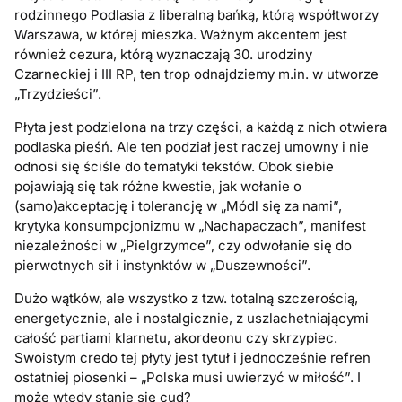
rodzinnego Podlasia z liberalną bańką, którą współtworzy
Warszawa, w której mieszka. Ważnym akcentem jest
również cezura, którą wyznaczają 30. urodziny
Czarneckiej i III RP, ten trop odnajdziemy m.in. w utworze
„Trzydzieści”.
Płyta jest podzielona na trzy części, a każdą z nich otwiera
podlaska pieśń. Ale ten podział jest raczej umowny i nie
odnosi się ściśle do tematyki tekstów. Obok siebie
pojawiają się tak różne kwestie, jak wołanie o
(samo)akceptację i tolerancję w „Módl się za nami”,
krytyka konsumpcjonizmu w „Nachapaczach”, manifest
niezależności w „Pielgrzymce”, czy odwołanie się do
pierwotnych sił i instynktów w „Duszewności”.
Dużo wątków, ale wszystko z tzw. totalną szczerością,
energetycznie, ale i nostalgicznie, z uszlachetniającymi
całość partiami klarnetu, akordeonu czy skrzypiec.
Swoistym credo tej płyty jest tytuł i jednocześnie refren
ostatniej piosenki – „Polska musi uwierzyć w miłość”. I
może wtedy stanie się cud?