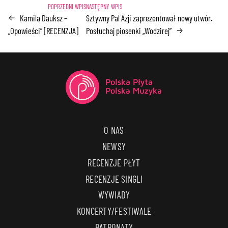
Kamila Dauksz –
Sztywny Pal Azji zaprezentował nowy utwór.
←
„Opowieści” [RECENZJA]
Posłuchaj piosenki „Wodzirej”
→
O NAS
NEWSY
RECENZJE PŁYT
RECENZJE SINGLI
WYWIADY
KONCERTY/FESTIWALE
PATRONATY