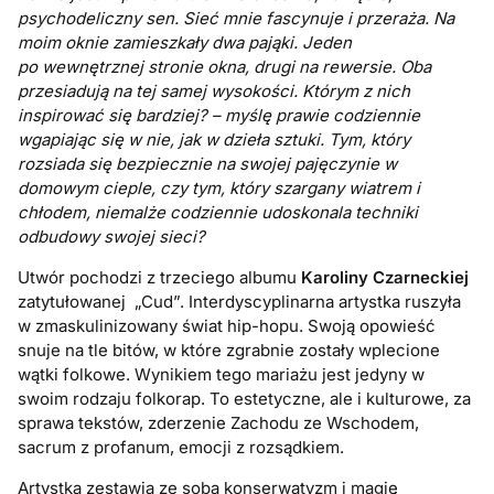
psychodeliczny sen. Sieć mnie fascynuje i przeraża. Na
moim oknie zamieszkały dwa pająki. Jeden
po wewnętrznej stronie okna, drugi na rewersie. Oba
przesiadują na tej samej wysokości. Którym z nich
inspirować się bardziej? – myślę prawie codziennie
wgapiając się w nie, jak w dzieła sztuki. Tym, który
rozsiada się bezpiecznie na swojej pajęczynie w
domowym cieple, czy tym, który szargany wiatrem i
chłodem, niemalże codziennie udoskonala techniki
odbudowy swojej sieci?
Utwór pochodzi z trzeciego albumu
Karoliny Czarneckiej
zatytułowanej „Cud”. Interdyscyplinarna artystka ruszyła
w zmaskulinizowany świat hip-hopu. Swoją opowieść
snuje na tle bitów, w które zgrabnie zostały wplecione
wątki folkowe. Wynikiem tego mariażu jest jedyny w
swoim rodzaju folkorap. To estetyczne, ale i kulturowe, za
sprawa tekstów, zderzenie Zachodu ze Wschodem,
sacrum z profanum, emocji z rozsądkiem.
Artystka zestawia ze sobą konserwatyzm i magię