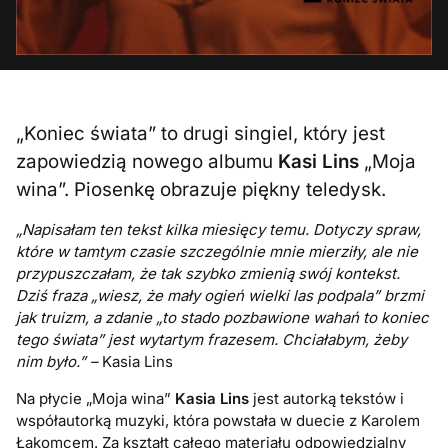
„Koniec świata” to drugi singiel, który jest
zapowiedzią nowego albumu
Kasi Lins
„Moja
wina”. Piosenkę obrazuje piękny teledysk.
„Napisałam ten tekst kilka miesięcy temu. Dotyczy spraw,
które w tamtym czasie szczególnie mnie mierziły, ale nie
przypuszczałam, że tak szybko zmienią swój kontekst.
Dziś fraza „wiesz, że mały ogień wielki las podpala” brzmi
jak truizm, a zdanie „to stado pozbawione wahań to koniec
tego świata” jest wytartym frazesem. Chciałabym, żeby
nim było.” –
Kasia Lins
Na płycie „Moja wina”
Kasia Lins
jest autorką tekstów i
współautorką muzyki, która powstała w duecie z Karolem
Łakomcem. Za kształt całego materiału odpowiedzialny