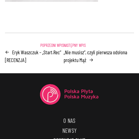
Eryk Waszczuk – „Start.Rec”
„Nie musisz”, czyli pierwsza odsłona
←
[RECENZJA]
projektu Mąż
→
O NAS
NEWSY