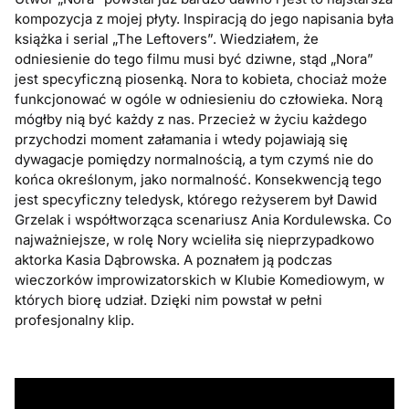
kompozycja z mojej płyty. Inspiracją do jego napisania była
książka i serial „The Leftovers”. Wiedziałem, że
odniesienie do tego filmu musi być dziwne, stąd „Nora”
jest specyficzną piosenką. Nora to kobieta, chociaż może
funkcjonować w ogóle w odniesieniu do człowieka. Norą
mógłby nią być każdy z nas. Przecież w życiu każdego
przychodzi moment załamania i wtedy pojawiają się
dywagacje pomiędzy normalnością, a tym czymś nie do
końca określonym, jako normalność. Konsekwencją tego
jest specyficzny teledysk, którego reżyserem był Dawid
Grzelak i współtworząca scenariusz Ania Kordulewska. Co
najważniejsze, w rolę Nory wcieliła się nieprzypadkowo
aktorka Kasia Dąbrowska. A poznałem ją podczas
wieczorków improwizatorskich w Klubie Komediowym, w
których biorę udział. Dzięki nim powstał w pełni
profesjonalny klip.