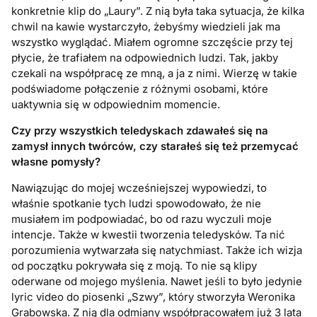
konkretnie klip do „Laury”. Z nią była taka sytuacja, że kilka
chwil na kawie wystarczyło, żebyśmy wiedzieli jak ma
wszystko wyglądać. Miałem ogromne szczęście przy tej
płycie, że trafiałem na odpowiednich ludzi. Tak, jakby
czekali na współpracę ze mną, a ja z nimi. Wierzę w takie
podświadome połączenie z różnymi osobami, które
uaktywnia się w odpowiednim momencie.
Czy przy wszystkich teledyskach zdawałeś się na
zamysł innych tw
ó
rc
ó
w, czy starałeś się też przemycać
własne pomysł
y?
Nawiązując do mojej wcześniejszej wypowiedzi, to
właśnie spotkanie tych ludzi spowodowało, że nie
musiałem im podpowiadać, bo od razu wyczuli moje
intencje. Także w kwestii tworzenia teledysków. Ta nić
porozumienia wytwarzała się natychmiast. Także ich wizja
od początku pokrywała się z moją. To nie są klipy
oderwane od mojego myślenia. Nawet jeśli to było jedynie
lyric video do piosenki „Szwy”, który stworzyła Weronika
Grabowska. Z nią dla odmiany współpracowałem już 3 lata