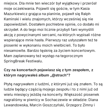
miejsce. Dla mnie ten wieczór był wyjątkowy i przerósł
moje oczekiwania. Pojawili się goście, w tym Kasia
Mazurkiewicz grająca na pianinie, pojawił się Ralph
Kaminski i wielu znajomych, którzy wcześniej się nie
zapowiedzieli. Dostałem pochlebne opinie, co dodało mi
skrzydeł. A do tego moi licznie przybyli fani wymyślili
akcję z powycinanymi sercami, na których wypisali różne
wspierające mnie hasła. Pierwszy raz usłyszałem też te
piosenki w wykonaniu moich wielbicieli. To było
niesamowite. Bardzo tęsknię za życiem koncertowym.
Mam zaplanowany też występ na tegorocznym
SpringBreak Festiwalu.
Czy na koncertach pojawiasz się z tym zespołem, z
kt
ó
rym nagrywałeś
album
„@strach”
?
Płytę nagrywałem z ludźmi, z którymi już się znałem. To są
ludzie będący częścią mojego zespołu i to z nimi już od
wielu miesięcy jeżdżę na koncerty. Większość piosenek
nagraliśmy w piwnicy w Sochaczewie w składzie: Diana
Lewandowska, Marcin Goszczyński, Grzegorz Zimny i