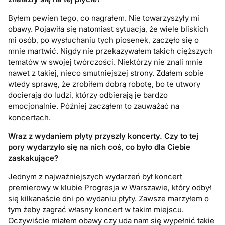
Byłem pewien tego, co nagrałem. Nie towarzyszyły mi
obawy. Pojawiła się natomiast sytuacja, że wiele bliskich
mi osób, po wysłuchaniu tych piosenek, zaczęło się o
mnie martwić. Nigdy nie przekazywałem takich cięższych
tematów w swojej twórczości. Niektórzy nie znali mnie
nawet z takiej, nieco smutniejszej strony. Zdałem sobie
wtedy sprawę, że zrobiłem dobrą robotę, bo te utwory
docierają do ludzi, którzy odbierają je bardzo
emocjonalnie. Później zacząłem to zauważać na
koncertach.
Wraz z wydaniem płyty przyszły koncerty. Czy to tej
pory wydarzył
o si
ę na nich coś, co było dla Ciebie
zaskakują
ce?
Jednym z najważniejszych wydarzeń był koncert
premierowy w klubie Progresja w Warszawie, który odbył
się kilkanaście dni po wydaniu płyty. Zawsze marzyłem o
tym żeby zagrać własny koncert w takim miejscu.
Oczywiście miałem obawy czy uda nam się wypełnić takie