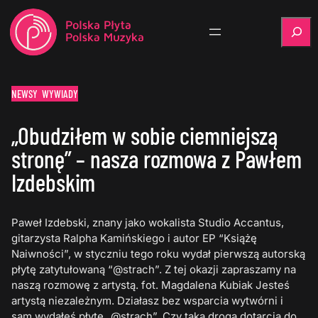
Szukaj
NEWSY
WYWIADY
„Obudziłem w sobie ciemniejszą
stronę” – nasza rozmowa z Pawłem
Izdebskim
Paweł Izdebski, znany jako wokalista Studio Accantus,
gitarzysta Ralpha Kamińskiego i autor EP “Książę
Naiwności”, w styczniu tego roku wydał pierwszą autorską
płytę zatytułowaną “@strach”. Z tej okazji zapraszamy na
naszą rozmowę z artystą. fot. Magdalena Kubiak Jesteś
artystą niezależnym. Działasz bez wsparcia wytwórni i
sam wydałeś płytę „@strach”. Czy taka droga dotarcia do