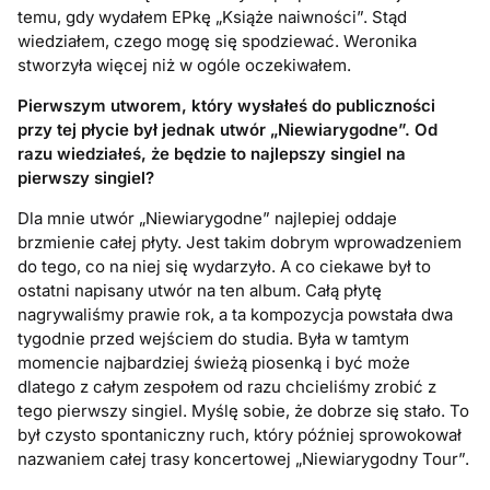
temu, gdy wydałem EPkę „Książe naiwności”. Stąd
wiedziałem, czego mogę się spodziewać. Weronika
stworzyła więcej niż w ogóle oczekiwałem.
Pierwszym utworem, kt
ó
ry wysłałeś do publiczności
przy tej płycie był jednak utw
ó
r „Niewiarygodne”. Od
razu wiedziałeś, że będzie to najlepszy singiel na
pierwszy singiel?
Dla mnie utwór „Niewiarygodne” najlepiej oddaje
brzmienie całej płyty. Jest takim dobrym wprowadzeniem
do tego, co na niej się wydarzyło. A co ciekawe był to
ostatni napisany utwór na ten album. Całą płytę
nagrywaliśmy prawie rok, a ta kompozycja powstała dwa
tygodnie przed wejściem do studia. Była w tamtym
momencie najbardziej świeżą piosenką i być może
dlatego z całym zespołem od razu chcieliśmy zrobić z
tego pierwszy singiel. Myślę sobie, że dobrze się stało. To
był czysto spontaniczny ruch, który później sprowokował
nazwaniem całej trasy koncertowej „Niewiarygodny Tour”.