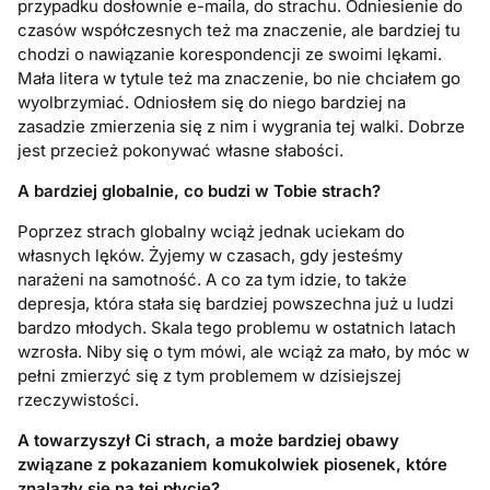
przypadku dosłownie e-maila, do strachu. Odniesienie do
czasów współczesnych też ma znaczenie, ale bardziej tu
chodzi o nawiązanie korespondencji ze swoimi lękami.
Mała litera w tytule też ma znaczenie, bo nie chciałem go
wyolbrzymiać. Odniosłem się do niego bardziej na
zasadzie zmierzenia się z nim i wygrania tej walki. Dobrze
jest przecież pokonywać własne słabości.
A bardziej globalnie, co budzi w Tobie strach?
Poprzez strach globalny wciąż jednak uciekam do
własnych lęków. Żyjemy w czasach, gdy jesteśmy
narażeni na samotność. A co za tym idzie, to także
depresja, która stała się bardziej powszechna już u ludzi
bardzo młodych. Skala tego problemu w ostatnich latach
wzrosła. Niby się o tym mówi, ale wciąż za mało, by móc w
pełni zmierzyć się z tym problemem w dzisiejszej
rzeczywistości.
A towarzyszył
Ci strach, a mo
że bardziej obawy
związane z pokazaniem komukolwiek piosenek, kt
ó
re
znalazły się na tej płycie?