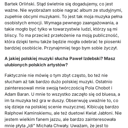
Bartek Orliński. Stąd świetnie się dogadujemy, co jest
ważne. Nie wyobrażam sobie nagrać album ze studyjnymi,
zupełnie obcymi muzykami. To jest tak moja muzyka pełna
osobistych emocji. Wymaga pewnego zaangażowania, a
takie mogło być tylko w towarzystwie ludzi, którzy są mi
bliscy. To ma przecież przełożenie na moją publiczność,
która dzięki temu także będzie mogła odebrać te piosenki
bardziej osobiście. Przynajmniej tego bym sobie życzył.
A jakiej polskiej muzyki słucha Paweł Izdebski? Masz
ulubionych polskich artyst
ó
w?
Faktycznie nie mówię o tym zbyt często, bo też nie
słucham aż tak bardzo dużo polskiej muzyki. Ostatnio
zainteresowali mnie swoją twórczością Pola Chobot i
Adam Baran. U mnie to wszystko zaczęło się od bluesa, a
im ta muzyka też gra w duszy. Obserwuję uważnie to, co
się dzieje na polskiej scenie muzycznej. Kibicuję bardzo
Ralphowi Kaminskiemu, ale też duetowi Kwiat Jabłoni. Nie
jestem wielkim fanem jazzu, ale bardzo zainteresowała
mnie płyta „Idi” Michała Chwały. Uważam, że jest to