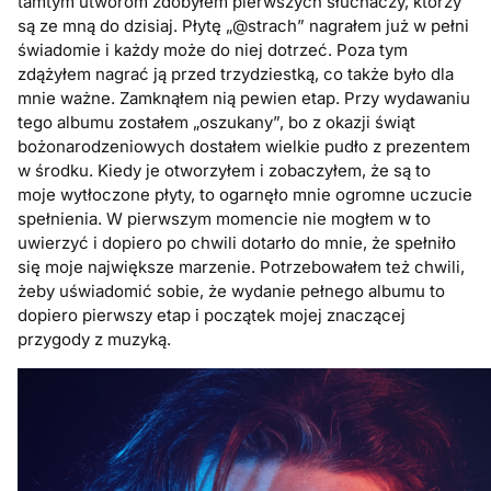
tamtym utworom zdobyłem pierwszych słuchaczy, którzy
są ze mną do dzisiaj. Płytę „@strach” nagrałem już w pełni
świadomie i każdy może do niej dotrzeć. Poza tym
zdążyłem nagrać ją przed trzydziestką, co także było dla
mnie ważne. Zamknąłem nią pewien etap. Przy wydawaniu
tego albumu zostałem „oszukany”, bo z okazji świąt
bożonarodzeniowych dostałem wielkie pudło z prezentem
w środku. Kiedy je otworzyłem i zobaczyłem, że są to
moje wytłoczone płyty, to ogarnęło mnie ogromne uczucie
spełnienia. W pierwszym momencie nie mogłem w to
uwierzyć i dopiero po chwili dotarło do mnie, że spełniło
się moje największe marzenie. Potrzebowałem też chwili,
żeby uświadomić sobie, że wydanie pełnego albumu to
dopiero pierwszy etap i początek mojej znaczącej
przygody z muzyką.