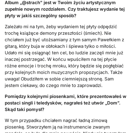
Album
„@strach” jest w Twoim życiu artystycznym
zupełnie nowym rozdziałem. Czy traktujesz wydanie tej
płyty w jakiś szczeg
ó
lny spos
ó
b?
Zależało mi na tym, żeby wydaniem tej płyty odpędzić
trochę książęce demony przeszłości (śmiech). Nie
chciałem już być utożsamiany z tym samym Pawełkiem z
gitarą, który buja w obłokach i śpiewa tylko o miłości.
Udało mi się osiągnąć ten cel, bo ludzie zaczęli mnie już
inaczej postrzegać. W końcu wpuściłem na tej płycie
różne emocje i trochę mroku, który będzie się pogłębiać
przy kolejnych moich muzycznych propozycjach. Także
uwaga! Obudziłem w sobie ciemniejszą stronę. Sam
jestem ciekawy, do czego mnie to zaprowadzi.
Pomi
ędzy kolejnymi piosenkami, kt
ó
re prezentowałeś w
postaci singli i teledysk
ó
w, nagrałeś też utw
ó
r „Dom”.
Skąd taki pomysł
?
W tym przypadku chciałem nagrać ładną zimową
piosenkę. Stworzyłem ją na instrumencie zwanym