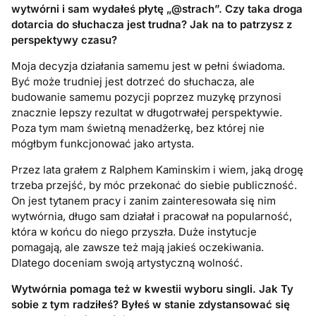
wytw
ó
rni i sam wydałeś płytę „@strach”. Czy taka droga
dotarcia do słuchacza jest trudna? Jak na to patrzysz z
perspektywy czasu?
Moja decyzja działania samemu jest w pełni świadoma.
Być może trudniej jest dotrzeć do słuchacza, ale
budowanie samemu pozycji poprzez muzykę przynosi
znacznie lepszy rezultat w długotrwałej perspektywie.
Poza tym mam świetną menadżerkę, bez której nie
mógłbym funkcjonować jako artysta.
Przez lata grałem z Ralphem Kaminskim i wiem, jaką drogę
trzeba przejść, by móc przekonać do siebie publiczność.
On jest tytanem pracy i zanim zainteresowała się nim
wytwórnia, długo sam działał i pracował na popularność,
która w końcu do niego przyszła. Duże instytucje
pomagają, ale zawsze też mają jakieś oczekiwania.
Dlatego doceniam swoją artystyczną wolność.
Wytw
ó
rnia pomaga też w kwestii wyboru singli. Jak Ty
sobie z tym radziłeś
? By
łeś w stanie zdystansować się