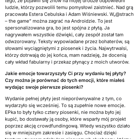
tego, że pojawili się znów na mojej drodze odpowiedni
ludzie, którzy pozwolili temu pomysłowi zaistnieć. Nad grą
pracowała Estera Cebulska i Adam Wiśniewski. W„@strach
– the game” można zagrać na Androidzie. To jest
spersonalizowana gra, bo jest spójna z płytą. Ja
nagrywałem wszystkie dźwięki, cały zespół został tam
odwzorowany. Teksty wypowiadane przez bohaterów, są
słowami wyciągniętymi z piosenek i życia. Najwytrwalsi,
którzy dotrwają do jej końca, mam nadzieję, że docenią
cały wkład fabularny i przekaz płynący z moich utworów.
Jakie emocje towarzyszyły Ci przy wydaniu tej płyty?
Czy można je por
ó
wnać do tych emocji, kt
ó
re miałeś
wydając swoje pierwsze piosenki?
Wydanie pełnej płyty jest nieporównywalne z tym, co
wydarzyło się wcześniej. To są zupełnie nowe emocje.
EPka to były tylko cztery piosenki, nie można było jej
kupić, bo dostawały ją osoby, które wsparły mój projekt
poprzez akcję crowdfundingową. Wtedy wszystko działo
się w mniejszym zakresie i zasięgu. Chociaż dzięki