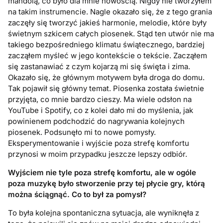
mandolą, co było dla mnie nowością. Nigdy nie tworzyłem
na takim instrumencie. Nagle okazało się, że z tego grania
zaczęły się tworzyć jakieś harmonie, melodie, które były
świetnym szkicem całych piosenek. Stąd ten utwór nie ma
takiego bezpośredniego klimatu świątecznego, bardziej
zacząłem myśleć w jego kontekście o tekście. Zacząłem
się zastanawiać z czym kojarzą mi się święta i zima.
Okazało się, że głównym motywem była droga do domu.
Tak pojawił się główny temat. Piosenka została świetnie
przyjęta, co mnie bardzo cieszy. Ma wiele odsłon na
YouTube i Spotify, co z kolei dało mi do myślenia, jak
powinienem podchodzić do nagrywania kolejnych
piosenek. Podsunęło mi to nowe pomysły.
Eksperymentowanie i wyjście poza strefę komfortu
przynosi w moim przypadku jeszcze lepszy odbiór.
Wyjściem nie tyle poza strefę komfortu, ale w og
ó
le
poza muzykę było stworzenie przy tej płycie gry, kt
ó
rą
można ściągnąć. Co to był za pomysł
?
To była kolejna spontaniczna sytuacja, ale wyniknęła z