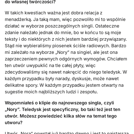
do własnej tw
ó
rczoś
ci?
W takich kwestiach ważna jest dobra relacja z
menadżerką. Ja taką mam, więc pozwoliło mi to wspólnie
działać w wyborze poszczególnych singli. Ostateczne
zdanie należało jednak do mnie, bo w końcu to są moje
teksty i do niektórych z nich jestem bardziej przywiązany.
Stąd nie wybieraliśmy piosenek ściśle radiowych. Bardzo
mi zależało na wyborze „Nory” na singiel, ale jest ona
zaprzeczeniem pewnych odgórnych wymogów. Chciałem
ten utwór uwypuklić na tle całej płyty, więc
zdecydowaliśmy się nawet nakręcić do niego teledysk. W
każdym przypadku były narady, dyskusje, może nawet
delikatne spory. W każdym przypadku jestem otwarty na
sugestie moich najbliższych ludzi i zespołu.
Wspomniałeś o klipie do najnowszego singla, czyli
„
Nory
”. Teledysk jest specyficzny, bo taki też jest ten
utw
ó
r. Możesz powiedzieć kilka słów na temat tego
utworu?
Utwór „Nora” powstał już bardzo dawno i jest to najstarsza