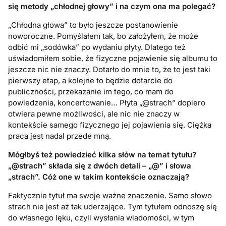
się metody „chłodnej głowy” i na czym ona ma polegać
?
„Chłodna głowa” to było jeszcze postanowienie
noworoczne. Pomyślałem tak, bo założyłem, że może
odbić mi „sodówka” po wydaniu płyty. Dlatego też
uświadomiłem sobie, że fizyczne pojawienie się albumu to
jeszcze nic nie znaczy. Dotarło do mnie to, że to jest taki
pierwszy etap, a kolejne to będzie dotarcie do
publiczności, przekazanie im tego, co mam do
powiedzenia, koncertowanie… Płyta „@strach” dopiero
otwiera pewne możliwości, ale nic nie znaczy w
kontekście samego fizycznego jej pojawienia się. Ciężka
praca jest nadal przede mną.
M
ó
głbyś też powiedzieć kilka słów na temat tytuł
u?
„@strach” składa się z dw
ó
ch detali
– „@” i słowa
„strach”. Cóż one w takim kontekście oznaczają
?
Faktycznie tytuł ma swoje ważne znaczenie. Samo słowo
strach nie jest aż tak uderzające. Tym tytułem odnoszę się
do własnego lęku, czyli wysłania wiadomości, w tym