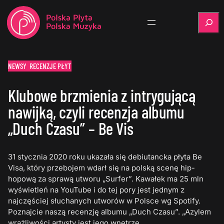
Szukaj
NEWSY
RECENZJE PŁYT
Klubowe brzmienia z intrygującą
nawijką, czyli recenzja albumu
„Duch Czasu” – Be Vis
31 stycznia 2020 roku ukazała się debiutancka płyta Be
Visa, który przebojem wdarł się na polską scenę hip-
hopową za sprawą utworu „Surfer”. Kawałek ma 25 mln
wyświetleń na YouTube i do tej pory jest jednym z
najczęściej słuchanych utworów w Polsce wg Spotify.
Poznajcie naszą recenzję albumu „Duch Czasu”. „Azylem
wrażliwości artysty jest jego wnętrze.…