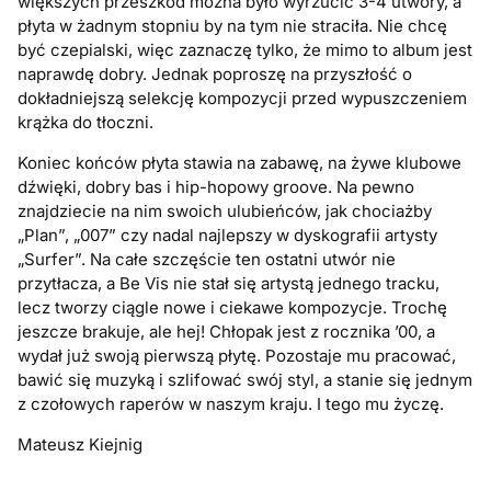
większych przeszkód można było wyrzucić 3-4 utwory, a
płyta w żadnym stopniu by na tym nie straciła. Nie chcę
być czepialski, więc zaznaczę tylko, że mimo to album jest
naprawdę dobry. Jednak poproszę na przyszłość o
dokładniejszą selekcję kompozycji przed wypuszczeniem
krążka do tłoczni.
Koniec końców płyta stawia na zabawę, na żywe klubowe
dźwięki, dobry bas i hip-hopowy groove. Na pewno
znajdziecie na nim swoich ulubieńców, jak chociażby
„Plan”, „007” czy nadal najlepszy w dyskografii artysty
„Surfer”. Na całe szczęście ten ostatni utwór nie
przytłacza, a Be Vis nie stał się artystą jednego tracku,
lecz tworzy ciągle nowe i ciekawe kompozycje. Trochę
jeszcze brakuje, ale hej! Chłopak jest z rocznika ’00, a
wydał już swoją pierwszą płytę. Pozostaje mu pracować,
bawić się muzyką i szlifować swój styl, a stanie się jednym
z czołowych raperów w naszym kraju. I tego mu życzę.
Mateusz Kiejnig