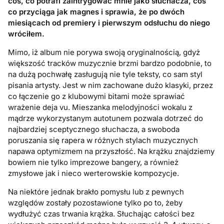
coś, co potrafi zaintrygować mnie jako słuchacza, coś
co przyciąga jak magnes i sprawia, że po dwóch
miesiącach od premiery i pierwszym odsłuchu do niego
wróciłem.
Mimo, iż album nie porywa swoją oryginalnością, gdyż
większość tracków muzycznie brzmi bardzo podobnie, to
na dużą pochwałę zasługują nie tyle teksty, co sam styl
pisania artysty. Jest w nim zachowane dużo klasyki, przez
co łączenie go z klubowymi bitami może sprawiać
wrażenie deja vu. Mieszanka melodyjności wokalu z
mądrze wykorzystanym autotunem pozwala dotrzeć do
najbardziej sceptycznego słuchacza, a swoboda
poruszania się rapera w różnych stylach muzycznych
napawa optymizmem na przyszłość. Na krążku znajdziemy
bowiem nie tylko imprezowe bangery, a również
zmysłowe jak i nieco werterowskie kompozycje.
Na niektóre jednak brakło pomysłu lub z pewnych
względów zostały pozostawione tylko po to, żeby
wydłużyć czas trwania krążka. Słuchając całości bez