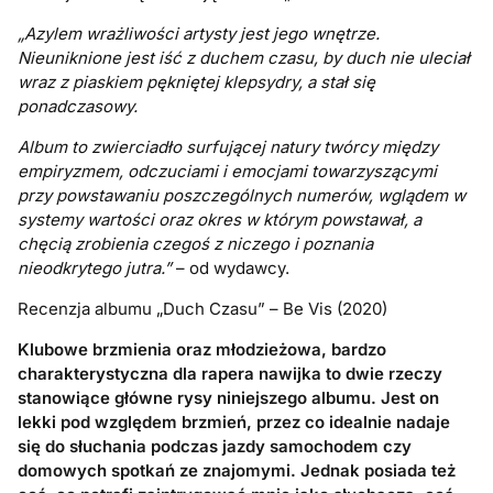
„Azylem wrażliwości artysty jest jego wnętrze.
Nieuniknione jest iść z duchem czasu, by duch nie uleciał
wraz z piaskiem pękniętej klepsydry, a stał się
ponadczasowy.
Album to zwierciadło surfującej natury twórcy między
empiryzmem, odczuciami i emocjami towarzyszącymi
przy powstawaniu poszczególnych numerów, wglądem w
systemy wartości oraz okres w którym powstawał, a
chęcią zrobienia czegoś z niczego i poznania
nieodkrytego jutra.”
– od wydawcy.
Recenzja albumu „Duch Czasu” – Be Vis (2020)
Klubowe brzmienia oraz młodzieżowa, bardzo
charakterystyczna dla rapera nawijka to dwie rzeczy
stanowiące główne rysy niniejszego albumu. Jest on
lekki pod względem brzmień, przez co idealnie nadaje
się do słuchania podczas jazdy samochodem czy
domowych spotkań ze znajomymi. Jednak posiada też