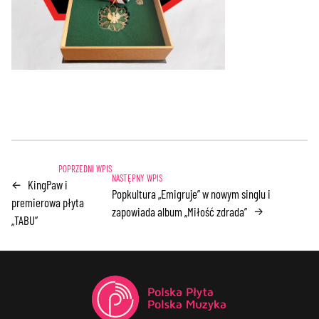
KingPaw i
←
Popkultura „Emigruje” w nowym singlu i
premierowa płyta
zapowiada album „Miłość zdrada”
→
„TABU”