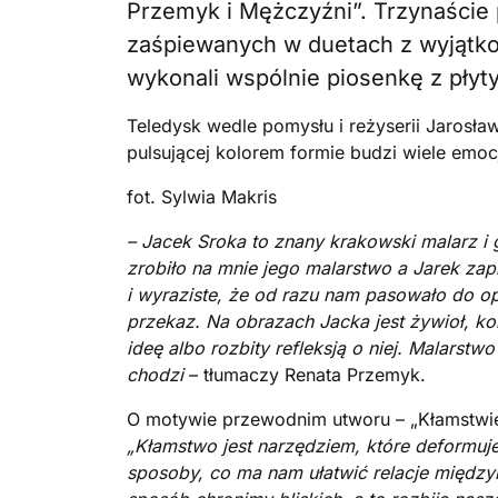
Przemyk i Mężczyźni”. Trzynaście p
zaśpiewanych w duetach z wyjąt
wykonali wspólnie piosenkę z płyty
Teledysk wedle pomysłu i reżyserii Jarosła
pulsującej kolorem formie budzi wiele emoc
fot. Sylwia Makris
– Jacek Sroka to znany krakowski malarz i
zrobiło na mnie jego malarstwo a Jarek za
i wyraziste, że od razu nam pasowało do o
przekaz. Na obrazach Jacka jest żywioł, ko
ideę albo rozbity refleksją o niej. Malarstwo
chodzi
– tłumaczy Renata Przemyk.
O motywie przewodnim utworu – „Kłamstwi
„Kłamstwo jest narzędziem, które deformuje
sposoby, co ma nam ułatwić relacje między