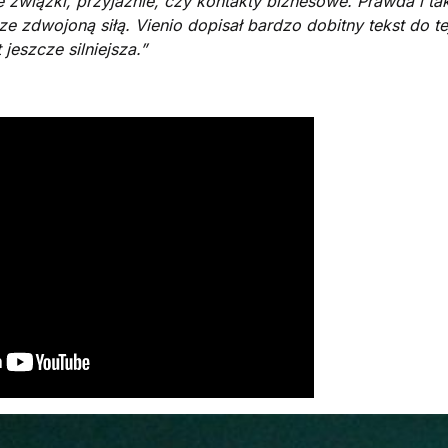
e związki, przyjaźnie, czy kontakty biznesowe. Prawda i ta
 ze zdwojoną siłą. Vienio dopisał bardzo dobitny tekst do te
jeszcze silniejsza.”