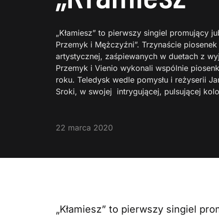
„Kłamiesz” to pierwszy singiel promujący 
Przemyk i Mężczyźni”. Trzynaście piosenek 
artystycznej, zaśpiewanych w duetach z w
Przemyk i Vienio wykonali wspólnie piosenk
roku. Teledysk wedle pomysłu i reżyserii J
Sroki, w swojej intrygującej, pulsującej ko
22 marca 2020
„Kłamiesz” to pierwszy singiel p