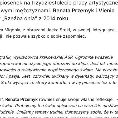
iosenek na trzydziestolecie pracy artystyczne
kowymi mężczyznami.
Renata Przemyk
i
Vienio
 „Rzeźba dnia” z 2014 roku.
wa Migonia, z obrazami Jacka Sroki, w swojej intrygującej,
ji i nie pozwala szybko o sobie zapomnieć.
 grafik, wykładowca krakowskiej ASP. Ogromne wrażenie
proponował mi użycie jego obrazów do klipa. Jest tak moc
powieści o relatywizmie współczesnego świata. Ma wyraźn
lor i pasja. Jest człowiek uwikłany w dylematy, walczący o
 Sroki wytrąca ze strefy komfortu. I w tej piosence też o to
e”,
Renata Przemyk
również snuje swoje własne refleksje:
 świat. Próbujemy ten świat upiększać na wszelkie możliw
ludzkie. Omijamy tematy trudne, tłumaczymy sobie, że w t