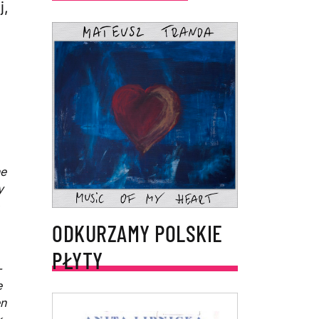
j,
ne
y
ODKURZAMY POLSKIE
PŁYTY
–
e
en