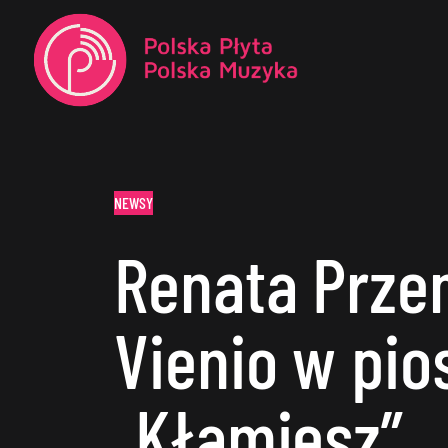
NEWSY
Renata Prze
Vienio w pi
„Kłamiesz”