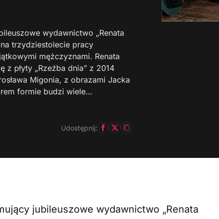
jubileuszowe wydawnictwo „Renata
na trzydziestolecie pracy
yjątkowymi mężczyznami. Renata
ę z płyty „Rzeźba dnia” z 2014
arosława Migonia, z obrazami Jacka
lorem formie budzi wiele…
Udostępnij:
romujący jubileuszowe wydawnictwo „Renata