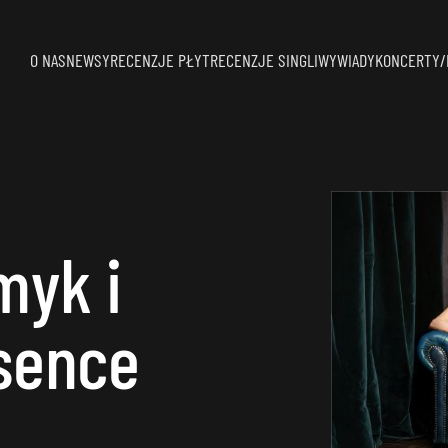
O NAS
NEWSY
RECENZJE PŁYT
RECENZJE SINGLI
WYWIADY
KONCERTY/
myk i
osence