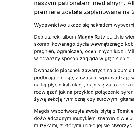
naszym patronatem medialnym. Alb
premiera została zaplanowana na 
Wydawnictwo ukaże się nakładem wytwórn
Debiutancki album
Magdy Ruty
pt. „Nie wi
skomplikowanego życia wewnętrznego kobiet
pragnień, ograniczeń, ocen innych ludzi. Mi
w odważny sposób zagląda w głąb siebie.
Dwanaście piosenek zawartych na albumie 
podbijają emocje, a czasem wprowadzają w 
na tej płycie kalkulacji, daje się za to od
rozwiązań jak na przykład połączenie syren
żywą sekcją rytmiczną czy surowymi gitara
Magda współtworzyła swoją płytę z Tomki
doświadczonym muzykiem znanym z wielu c
muzykami, z którymi udało jej się stworzyć