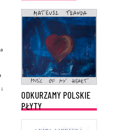
ka
a
 i
ODKURZAMY POLSKIE
PŁYTY