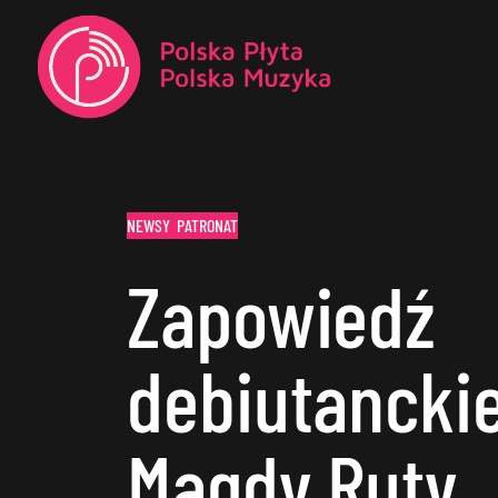
NEWSY
PATRONAT
Zapowiedź
debiutanckie
Magdy Ruty