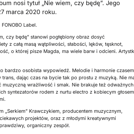
um nosi tytuł „Nie wiem, czy będę”. Jego
27 marca 2020 roku.
i FONOBO Label.
em, czy będę” stanowi pogłębiony obraz dosyć
y z całą masą wątpliwości, słabości, lęków, tęsknot,
łość, o której pisze Magda, ma wiele barw i odcieni. Artyst
to bardzo osobista wypowiedź. Melodie i harmonie czasem
trans, dając czas na bycie tak po prostu z muzyką. Nie m
czuć muzyczną wrażliwość i smak. Nie brakuje też odważnych
ich syntezatorów rodem z nurtu electro z kobiecym głosem
mi.
em „Serkiem” Krawczykiem, producentem muzycznym,
iekawych projektów, oraz z młodymi kreatywnymi
 prawdziwy, organiczny zespół.