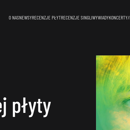
O NAS
NEWSY
RECENZJE PŁYT
RECENZJE SINGLI
WYWIADY
KONCERTY/
j płyty