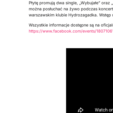
Płytę promują dwa single, „Wybujałe” oraz
można posłuchać na żywo podczas koncertu
warszawskim klubie Hydrozagadka. Wstęp n
Wszystkie informacje dostępne są na oficj
https://www.facebook.com/events/180710