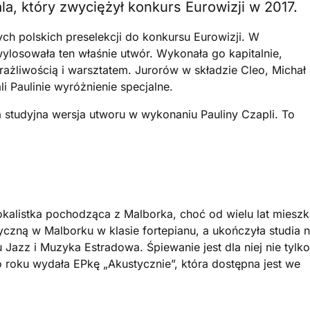
a, który zwyciężył konkurs Eurowizji w 2017.
ch polskich preselekcji do konkursu Eurowizji. W
ylosowała ten właśnie utwór. Wykonała go kapitalnie,
ażliwością i warsztatem. Jurorów w składzie Cleo, Michał
li Paulinie wyróżnienie specjalne.
 studyjna wersja utworu w wykonaniu Pauliny Czapli. To
okalistka pochodząca z Malborka, choć od wielu lat miesz
zną w Malborku w klasie fortepianu, a ukończyła studia 
azz i Muzyka Estradowa. Śpiewanie jest dla niej nie tylko
 roku wydała EPkę „Akustycznie”, która dostępna jest we