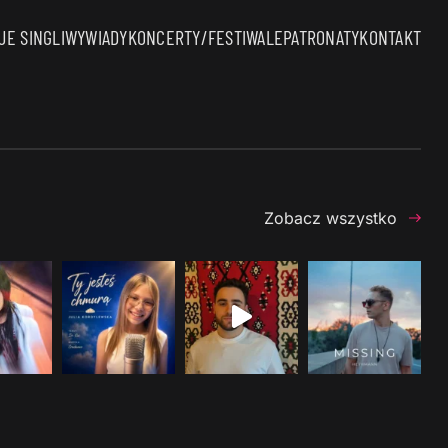
E SINGLI
WYWIADY
KONCERTY/FESTIWALE
PATRONATY
KONTAKT
Zobacz wszystko