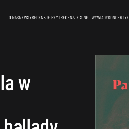
O NAS
NEWSY
RECENZJE PŁYT
RECENZJE SINGLI
WYWIADY
KONCERTY/
la w
 ballady