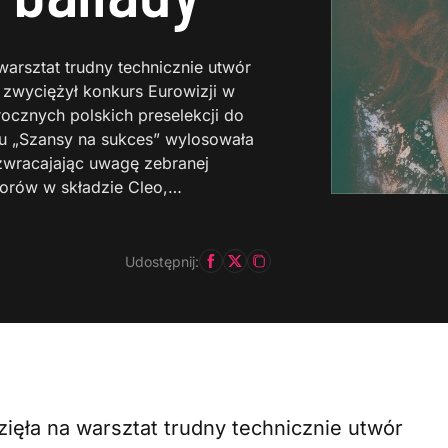
warsztat trudny technicznie utwór
 zwyciężył konkurs Eurowizji w
rocznych polskich preselekcji do
ku „Szansy na sukces” wylosowała
 zwracajając uwagę zebranej
rorów w składzie Cleo,…
Udostępnij:
ięła na warsztat trudny technicznie utwór