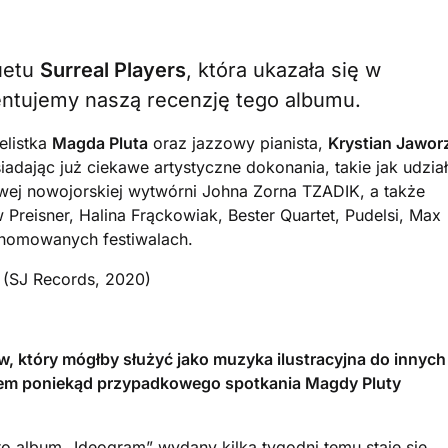
uetu
Surreal Players
, która ukazała się w
entujemy naszą recenzję tego albumu.
elistka
Magda Pluta
oraz jazzowy pianista,
Krystian Jawor
adając już ciekawe artystyczne dokonania, takie jak udział
owej nowojorskiej wytwórni Johna Zorna TZADIK, a także
Preisner, Halina Frąckowiak, Bester Quartet, Pudelsi, Max
enomowanych festiwalach.
s (SJ Records, 2020)
, który mógłby służyć jako muzyka ilustracyjna do innych
ektem poniekąd przypadkowego spotkania Magdy Pluty
.
ro album „Ideogram” wydany kilka tygodni temu staje się