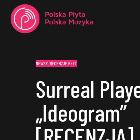
NEWSY
RECENZJE PŁYT
Surreal Play
„Ideogram”
[RECENZJA]