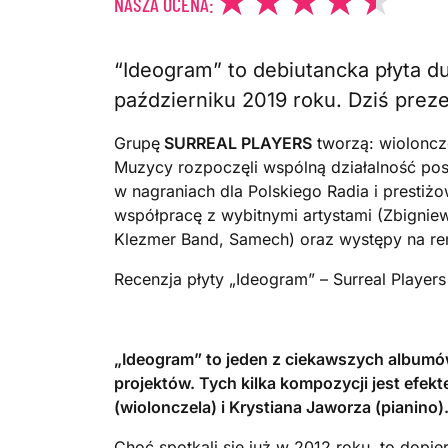
NASZA OCENA:
“Ideogram” to debiutancka płyta d
październiku 2019 roku. Dziś prez
Grupę
SURREAL PLAYERS
tworzą: wioloncz
Muzycy rozpoczęli wspólną działalność posi
w nagraniach dla Polskiego Radia i prestiż
współpracę z wybitnymi artystami (Zbigniew 
Klezmer Band, Samech) oraz występy na r
Recenzja płyty „Ideogram” – Surreal Player
„Ideogram” to jeden z ciekawszych albumów
projektów. Tych kilka kompozycji jest ef
(wiolonczela) i Krystiana Jaworza (pianino)
Choć spotkali się już w 2012 roku, to dopie