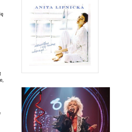
ię
ę
e,
e