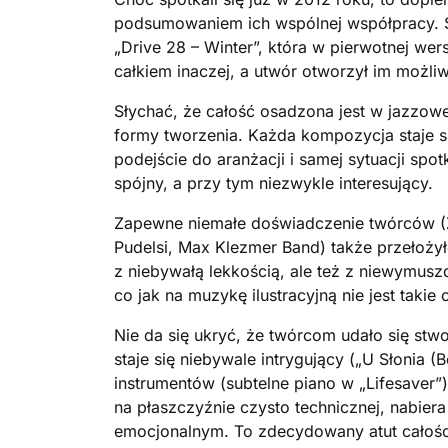
podsumowaniem ich wspólnej współpracy. St
„Drive 28 – Winter”, która w pierwotnej wers
całkiem inaczej, a utwór otworzył im możli
Słychać, że całość osadzona jest w jazzow
formy tworzenia. Każda kompozycja staje s
podejście do aranżacji i samej sytuacji spo
spójny, a przy tym niezwykle interesujący.
Zapewne niemałe doświadczenie twórców (Zb
Pudelsi, Max Klezmer Band) także przełożył
z niebywałą lekkością, ale też z niewymu
co jak na muzykę ilustracyjną nie jest takie
Nie da się ukryć, że twórcom udało się stw
staje się niebywale intrygujący („U Słonia 
instrumentów (subtelne piano w „Lifesaver”
na płaszczyźnie czysto technicznej, nabier
emocjonalnym. To zdecydowany atut całośc