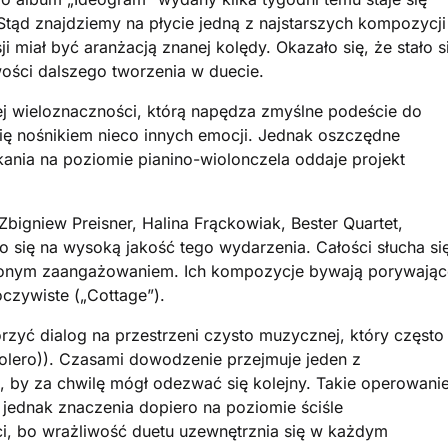
ąd znajdziemy na płycie jedną z najstarszych kompozycji
ji miał być aranżacją znanej kolędy. Okazało się, że stało s
wości dalszego tworzenia w duecie.
ej wieloznaczności, którą napędza zmyślne podeście do
ię nośnikiem nieco innych emocji. Jednak oszczędne
tkania na poziomie pianino-wiolonczela oddaje projekt
igniew Preisner, Halina Frąckowiak, Bester Quartet,
o się na wysoką jakość tego wydarzenia. Całości słucha si
szonym zaangażowaniem. Ich kompozycje bywają porywając
 oczywiste („Cottage”).
orzyć dialog na przestrzeni czysto muzycznej, który często
(Bolero)). Czasami dowodzenie przejmuje jeden z
), by za chwilę mógł odezwać się kolejny. Takie operowani
a jednak znaczenia dopiero na poziomie ściśle
i, bo wrażliwość duetu uzewnętrznia się w każdym