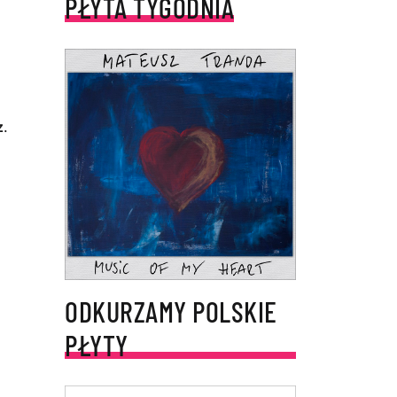
PŁYTA TYGODNIA
z
.
ODKURZAMY POLSKIE
PŁYTY