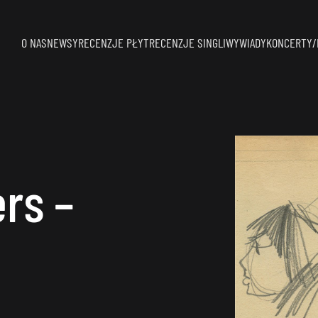
O NAS
NEWSY
RECENZJE PŁYT
RECENZJE SINGLI
WYWIADY
KONCERTY/
ers –