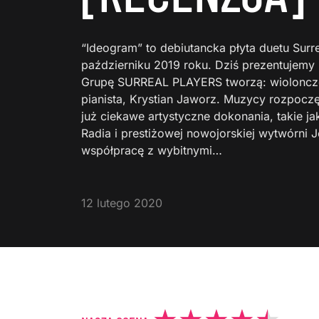
“Ideogram” to debiutancka płyta duetu Surre
październiku 2019 roku. Dziś prezentujemy
Grupę SURREAL PLAYERS tworzą: wioloncze
pianista, Krystian Jaworz. Muzycy rozpoczę
już ciekawe artystyczne dokonania, takie ja
Radia i prestiżowej nowojorskiej wytwórni 
współpracę z wybitnymi…
12 lutego 2020