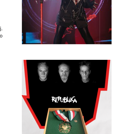
j.
to