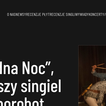
O NAS
NEWSY
RECENZJE PŁYT
RECENZJE SINGLI
WYWIADY
KONCERTY/
dna Noc”,
szy singiel
porobot