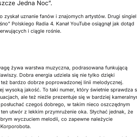
eszcze Jedna Noc”.
o zyskał uznanie fanów i znajomych artystów. Drugi singiel
łośno” Polskiego Radia 4. Kanał YouTube osiągnął jak dotąd
wujących i ciągle rośnie.
wagę żywa warstwa muzyczna, podrasowana funkującą
wiszy. Dobra energia udziela się nie tylko dzięki
też bardzo dobrze poprowadzonej linii melodycznej.
ej wysoką jakość. To taki numer, który świetnie sprawdza s
cjach, ale też nieźle prezentuje się w bardziej kameraln
ę posłuchać czegoś dobrego, w takim nieco oszczędnym
ć ten utwór z lekkim przymrużenie oka. Słychać jednak, że
obrym wyczuciem melodii, co zapewne należycie
 Korporobota.