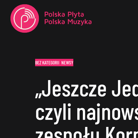
BEZ KATEGORII
NEWSY
„Jeszcze Je
czyli najnow
zespołu Kor