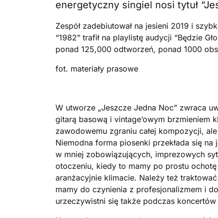
energetyczny singiel nosi tytuł “J
Zespół zadebiutował na jesieni 2019 i szybk
“1982” trafił na playlistę audycji “Będzie G
ponad 125,000 odtworzeń, ponad 1000 obser
fot. materiały prasowe
W utworze „Jeszcze Jedna Noc” zwraca u
gitarą basową i vintage’owym brzmieniem kla
zawodowemu zgraniu całej kompozycji, ale 
Niemodna forma piosenki przekłada się na j
w mniej zobowiązujących, imprezowych sytua
otoczeniu, kiedy to mamy po prostu ochot
aranżacyjnie klimacie. Należy też traktowa
mamy do czynienia z profesjonalizmem i d
urzeczywistni się także podczas koncertów