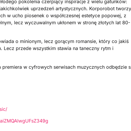
łodego pokolenia czerpiący inspiracje z wielu gatunków:
z jakichkolwiek uprzedzeń artystycznych. Korporobot tworz
h w ucho piosenek o współczesnej estetyce popowej, z
lnym, lecz wyczuwalnym ukłonem w stronę złotych lat 80-
owiada o minionym, lecz gorącym romansie, który co jakiś
 Lecz przede wszystkim stawia na taneczny rytm i
 a premiera w cyfrowych serwisach muzycznych odbędzie s
ic/
nqaiZMQAlwgUFsZ349g