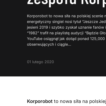
Korporobot to nowa siła na polskiej scenie
energetyczny singiel nosi tytuł “Jeszcze Je
jesieni 2019 i szybko zyskał uznanie fanów 
“1982” trafił na playlistę audycji “Będzie G
YouTube osiągnął jak dotąd ponad 125,000
obserwujących i ciągle…
01 lutego 2020
Korporobot
to nowa siła na polskie