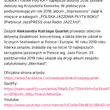
SUBIEKTYWNA PIĄTKA – najlepsze albumy 2018: polskie
debiuty wg Krzysztofa Komorka. W plebiscycie
podsumowującym rok 2018, album ,,Impressions” zajął 4.
miejsce w kategorii ,,POLSKA JAZZOWA PŁYTA ROKU”
(Plebiscyt JazzPRESS oraz Radio JAZZ.fm)”.
Zespół
Aleksandra Kutrzepa Quartet
prowadzi obecnie
aktywną działalność koncertową, a także bierze udział w
licznych festiwalach w Polsce i Europie. W roku 2019 roku
liderka zespołu znalazła się na liście 13 najlepszych
skrzypków jazzowych w Polsce wg. Jazz Forum. 25
października 2019 roku ukazał się drugi album zespołu
zatytułowany „Mermaid”.
Oficjalna strona artysty:
https://www.facebook.com/aleksandrakutrzepaquartet
Spotify:
https://open.spotify.com/artist/1Wp5LDo775HvYkfm5e34w6?
si=Qfl6uXh_R8qJYmkUcMbmQw
Youtube:
https://www.youtube.com/channel/UCie9eS8s8EdJ38hAD