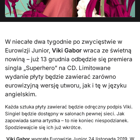
W niecałe dwa tygodnie po zwycięstwie w
Eurowizji Junior,
Viki Gabor
wraca ze świetną
nowiną – już 13 grudnia odbędzie się premiera
singla „Superhero” na CD. Limitowane
wydanie płyty będzie zawierać zarówno
eurowizyjną wersję utworu, jak i tę w języku
angielskim.
Każda sztuka płyty zawierać będzie odręczny podpis Viki.
Singiel będzie dostępny w salonach pewnej sieci. Jak
zapowiada sama artystka – to nie koniec niespodzianek.
Spodziewajcie się ich już wkrótce.
Viki Gabor
wygrała Eurowizję Junior 24 listopada 2019. W