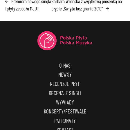
Premiera nowego singla
Barbara Wrońska z wyjątkową piosenką na
←
i płyty zespołu MJUT
płycie „Święta bez granic 2019”
→
O NAS
NEWSY
RECENZJE PŁYT
RECENZJE SINGLI
WYWIADY
KONCERTY/FESTIWALE
PATRONATY
KONTAKT