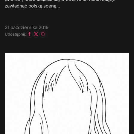
zawładnąć polską sceną…
31 października 2019
Udostępnij: