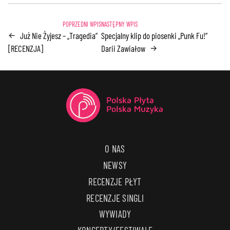
Już Nie Żyjesz – „Tragedia”
Specjalny klip do piosenki „Punk Fu!”
←
[RECENZJA]
Darii Zawiałow
→
O NAS
NEWSY
RECENZJE PŁYT
RECENZJE SINGLI
WYWIADY