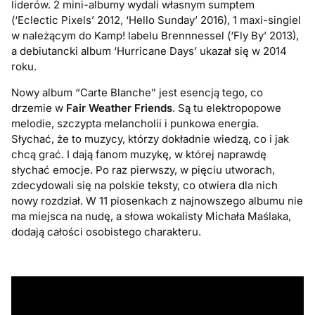
liderów. 2 mini-albumy wydali własnym sumptem
(‘Eclectic Pixels’ 2012, ‘Hello Sunday’ 2016), 1 maxi-singiel
w należącym do Kamp! labelu Brennnessel (‘Fly By’ 2013),
a debiutancki album ‘Hurricane Days’ ukazał się w 2014
roku.
Nowy album “Carte Blanche” jest esencją tego, co
drzemie w
Fair Weather Friends
. Są tu elektropopowe
melodie, szczypta melancholii i punkowa energia.
Słychać, że to muzycy, którzy dokładnie wiedzą, co i jak
chcą grać. I dają fanom muzykę, w której naprawdę
słychać emocje. Po raz pierwszy, w pięciu utworach,
zdecydowali się na polskie teksty, co otwiera dla nich
nowy rozdział. W 11 piosenkach z najnowszego albumu nie
ma miejsca na nudę, a słowa wokalisty Michała Maślaka,
dodają całości osobistego charakteru.