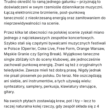
Trudno określić to ramą jednego gatunku – przyznają to
doświadczeni w swym rzemiośle dziennikarze muzyczni.
Łączą elektroniczne brzmienie, post-punkową
taneczność z nieokrzesaną energią oraz zamiłowaniem do
nieprzewidywalności na scenie.
Przez kilka lat obecności na polskiej scenie zyskali miano
jednego z najciekawszych zespołów koncertowych.
Szybko stali się częstymi bywalcami muzycznych festiwali
w Polsce (Open’er, Coke Live, Free Form, Orange Warsaw,
Męskie Granie czy Spring Break). Wyjątkowo taneczne
single zbliżały ich do sceny klubowej, ale jednocześnie
zachowali punkową energię. Znani są też z oryginalnych
teledysków. Zawsze mieli też dobrą prasę. Nigdy jednak
nie pisali piosenek po polsku. Do teraz. Nie oszczędzają
ani siebie, ani instrumentów, a tych używają wielu:
syntezatory, samplery, perkusja, klawiatury sterujące,
gitary.
Na swoich płytach zostawiają krew, pot i łzy – lecz to
raczej naturalna kolej rzeczy, gdy zespół składa się z 4