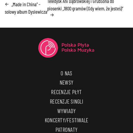
Teledysk Ani Dąbrowskiej i GrubSona do
„Made in China” –
←
piosenki „1800 gramów (Gdy wiem, że jesteś)”
solowy album Dysiewicza
→
O NAS
NEWSY
RECENZJE PŁYT
RECENZJE SINGLI
WYWIADY
KONCERTY/FESTIWALE
PATRONATY