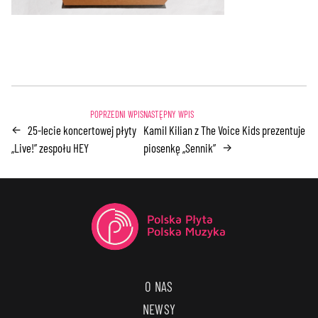
25-lecie koncertowej płyty
Kamil Kilian z The Voice Kids prezentuje
←
„Live!” zespołu HEY
piosenkę „Sennik”
→
O NAS
NEWSY