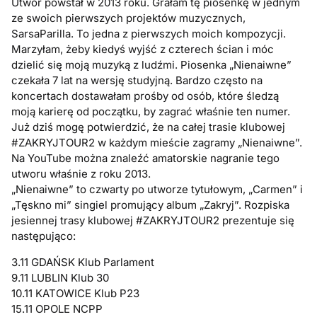
Utwór powstał w 2013 roku. Grałam tę piosenkę w jednym
ze swoich pierwszych projektów muzycznych,
SarsaParilla. To jedna z pierwszych moich kompozycji.
Marzyłam, żeby kiedyś wyjść z czterech ścian i móc
dzielić się moją muzyką z ludźmi. Piosenka „Nienaiwne”
czekała 7 lat na wersję studyjną. Bardzo często na
koncertach dostawałam prośby od osób, które śledzą
moją karierę od początku, by zagrać właśnie ten numer.
Już dziś mogę potwierdzić, że na całej trasie klubowej
#ZAKRYJTOUR2 w każdym mieście zagramy „Nienaiwne”.
Na YouTube można znaleźć amatorskie nagranie tego
utworu właśnie z roku 2013.
„Nienaiwne” to czwarty po utworze tytułowym, „Carmen” i
„Tęskno mi” singiel promujący album „Zakryj”. Rozpiska
jesiennej trasy klubowej #ZAKRYJTOUR2 prezentuje się
następująco:
3.11 GDAŃSK Klub Parlament
9.11 LUBLIN Klub 30
10.11 KATOWICE Klub P23
15.11 OPOLE NCPP