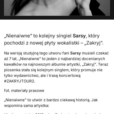
„Nienaiwne” to kolejny singiel
Sarsy
, który
pochodzi z nowej płyty wokalistki – „Zakryj”.
Na wersję studyjną tego utworu fani
Sarsy
musieli czekać
aż 7 lat. „Nienaiwne” to jeden z najbardziej docenianych
kawałków na najnowszym albumie artystki, „Zakryj”. Teraz
piosenka stała się kolejnym singlem, który promuje nie
tylko wydawnictwo, ale i trasę koncertową
#ZAKRYJTOUR2.
fot. materiały prasowe
„Nienaiwne” to utwór z bardzo ciekawą historią. Jak
wspomina sama artystka: