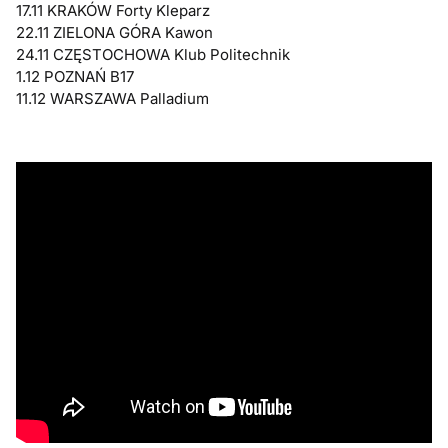
17.11 KRAKÓW Forty Kleparz
22.11 ZIELONA GÓRA Kawon
24.11 CZĘSTOCHOWA Klub Politechnik
1.12 POZNAŃ B17
11.12 WARSZAWA Palladium