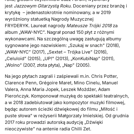
jest
Jazzowym Gitarzystą Roku
. Doceniany przez branżę i
krytykę – jedenastokrotnie nominowany, a w 2019
wyróżniony statuetką Nagrody Muzycznej
FRYDERYK. Laureat nagrody
Mateusze Trójki
2018
za
album „WAW-NYC”. Nagrał ponad 150 płyt z różnymi
wykonawcami. Na szczególną uwagę zasługują albumy
sygnowane jego nazwiskiem: „Szukaj w snach” (2018),
„WAW-NYC” (2017), „Sextet – Trójka Live” (2016),
„Celuloid” (2015), „UP!” (2013), „KonKubiNap” (2011),
„Wolno” (2007, złota płyta), „Nap” (2005).
Na jego płytach zagrali i zaśpiewali m.in.
Chris Potter,
Clarence Penn, Grégoire Maret, Mino Cinelu, Manuel
Valera, Anna Maria Jopek, Leszek Możdżer, Adam
Pierończyk.
Komponował muzykę do spektakli teatralnych,
a w 2018 zadebiutował jako kompozytor muzyki filmowej,
będąc autorem ścieżki dźwiękowej do filmu „Miłość i
puste słowa” w reżyserii Małgorzaty Imielskiej. Od grudnia
2017 roku prowadzi autorską audycję „Dźwięki
nieoczywiste” na antenie radia Chilli Zet.