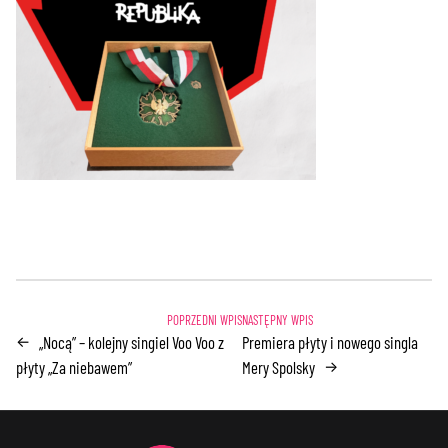
„Nocą” – kolejny singiel Voo Voo z
Premiera płyty i nowego singla
←
płyty „Za niebawem”
Mery Spolsky
→