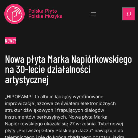
Szukaj
NEWSY
Nowa płyta Marka Napiórkowskiego
na 30-lecie działalności
artystycznej
„HIPOKAMP” to album łączący wyrafinowane
improwizacje jazzowe ze światem elektronicznych
struktur dźwiękowych i frapujących dialogów
instrumentów perkusyjnych. Nowa płyta Marka
Napiórkowskiego ukazała się 27 września. Tytuł nowej
płyty „Pierwszej Gitary Polskiego Jazzu” nawiązuje do
tajemniczego i nie do końca zbadanego obszaru, jakim