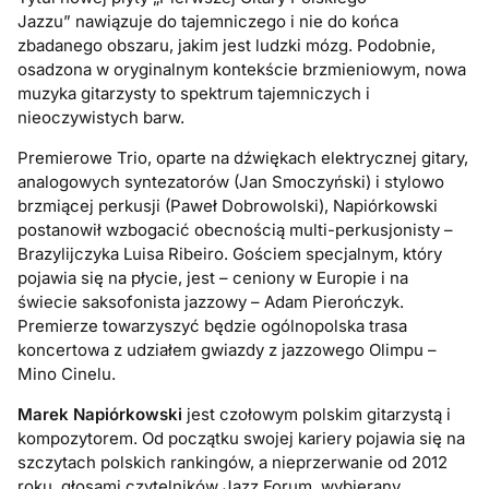
Jazzu” nawiązuje do tajemniczego i nie do końca
zbadanego obszaru, jakim jest ludzki mózg. Podobnie,
osadzona w oryginalnym kontekście brzmieniowym, nowa
muzyka gitarzysty to spektrum tajemniczych i
nieoczywistych barw.
Premierowe Trio, oparte na dźwiękach elektrycznej gitary,
analogowych syntezatorów (Jan Smoczyński) i stylowo
brzmiącej perkusji (Paweł Dobrowolski), Napiórkowski
postanowił wzbogacić obecnością multi-perkusjonisty –
Brazylijczyka Luisa Ribeiro. Gościem specjalnym, który
pojawia się na płycie, jest – ceniony w Europie i na
świecie saksofonista jazzowy – Adam Pierończyk.
Premierze towarzyszyć będzie ogólnopolska trasa
koncertowa z udziałem gwiazdy z jazzowego Olimpu –
Mino Cinelu.
Marek Napiórkowski
jest czołowym polskim gitarzystą i
kompozytorem. Od początku swojej kariery pojawia się na
szczytach polskich rankingów, a nieprzerwanie od 2012
roku, głosami czytelników Jazz Forum, wybierany