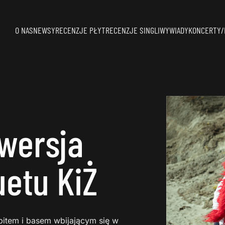
O NAS
NEWSY
RECENZJE PŁYT
RECENZJE SINGLI
WYWIADY
KONCERTY/
wersja
uetu KiŻ
bitem i basem wbijającym się w