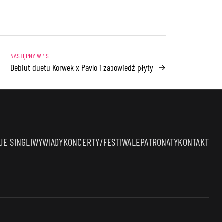
Debiut duetu Korwek x Pavlo i zapowiedź płyty
→
E SINGLI
WYWIADY
KONCERTY/FESTIWALE
PATRONATY
KONTAKT