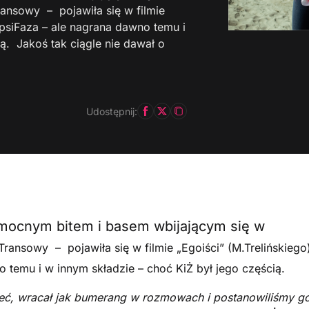
ansowy – pojawiła się w filmie
epsiFaza – ale nagrana dawno temu i
ą. Jakoś tak ciągle nie dawał o
Udostępnij:
mocnym bitem i basem wbijającym się w
ansowy – pojawiła się w filmie „Egoiści” (M.Trelińskiego)
 temu i w innym składzie – choć KiŻ był jego częścią.
ieć, wracał jak bumerang w rozmowach i postanowiliśmy g