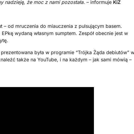
 nadzieję, że moc z nami pozostała.
– informuje
KiŻ
nut – od mruczenia do miauczenia z pulsującym basem.
ni EPkę wydaną własnym sumptem. Zespół obecnie jest w
ytę.
prezentowana była w programie “Trójka Żąda debiutów” 
znaleźć także na YouTube, i na każdym – jak sami mówią –