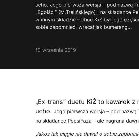
ucho. Jego pierwsza wersja – pod nazwą Tr
„Egoiści” (M.Trelińskiego) i na składance P
w innym składzie – choć KiŻ był jego części
sobie zapomnieć, wracał jak bumerang…
10 września 2019
„Ex-trans” duetu
KiŻ
to kawałek z 
ucho.
Jego pierwsza wersja – pod nazwą Tr
na składance PepsiFaza – ale nagrana dawno
Jakoś tak ciągle nie dawał o sobie zapomn