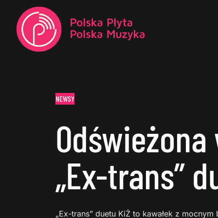
NEWSY
Odświeżona 
„Ex-trans” d
„Ex-trans” duetu KiŻ to kawałek z mocnym 