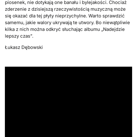
piosenek, nie dotykają one banału i bylejakości. Chociaż
zderzenie z dzisiejszą rzeczywistością muzyczną może
się okazać dla tej płyty nieprzychylne. Warto sprawdzić
samemu, jakie walory ukrywają te utwory. Bo niewątpliwie
kilka z nich można odkryć słuchając albumu „Nadejdzie
lepszy czas”.
Łukasz Dębowski