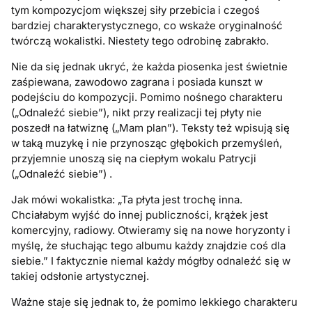
tym kompozycjom większej siły przebicia i czegoś
bardziej charakterystycznego, co wskaże oryginalność
twórczą wokalistki. Niestety tego odrobinę zabrakło.
Nie da się jednak ukryć, że każda piosenka jest świetnie
zaśpiewana, zawodowo zagrana i posiada kunszt w
podejściu do kompozycji. Pomimo nośnego charakteru
(„Odnaleźć siebie”), nikt przy realizacji tej płyty nie
poszedł na łatwiznę („Mam plan”). Teksty też wpisują się
w taką muzykę i nie przynosząc głębokich przemyśleń,
przyjemnie unoszą się na ciepłym wokalu Patrycji
(„Odnaleźć siebie”) .
Jak mówi wokalistka: „Ta płyta jest trochę inna.
Chciałabym wyjść do innej publiczności, krążek jest
komercyjny, radiowy. Otwieramy się na nowe horyzonty i
myślę, że słuchając tego albumu każdy znajdzie coś dla
siebie.” I faktycznie niemal każdy mógłby odnaleźć się w
takiej odsłonie artystycznej.
Ważne staje się jednak to, że pomimo lekkiego charakteru