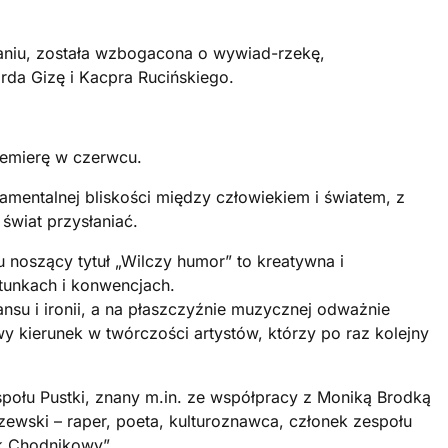
iu, została wzbogacona o wywiad-rzekę,
da Gizę i Kacpra Rucińskiego.
premierę w czerwcu.
damentalnej bliskości między człowiekiem i światem, z
świat przysłaniać.
 noszący tytuł „Wilczy humor” to kreatywna i
atunkach i konwencjach.
ansu i ironii, a na płaszczyźnie muzycznej odważnie
y kierunek w twórczości artystów, którzy po raz kolejny
społu Pustki, znany m.in. ze współpracy z Moniką Brodką
zewski – raper, poeta, kulturoznawca, członek zespołu
lk Chodnikowy”