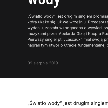
„Światło wody” jest drugim singlem promuj
która ukaże się już we wrześniu. Przedsp
wydaniu, została wzbogacona o wywiad-r
muzykami przez Abelarda Gizę i Kacpra Ruc
Pierwszy singiel pt. „Lascaux” miał swoją 
nagrali tym utwór o utracie fundamentalnej
09 sierpnia 2019
„Światło wody” jest drugim singl