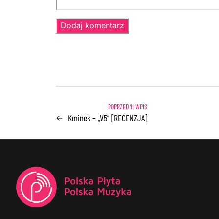
Kminek – „V5” [RECENZJA]
←