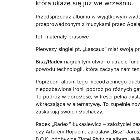
która ukaże się już we wrześniu.
Przedsprzedaż albumu w wyjątkowym wydan
przeprowadzonym z muzykami przez Abelar
fot. materiały prasowe
Pierwszy singiel pt. „Lascaux” miał swoją 
Bisz/Radex
nagrali tym utwór o utracie fun
powodu technologii, która zaczyna nam ten 
Poprzedni album tego niecodziennego duetu
niepozbawiona ironii podroż po różnych g
To podróż w dorosłość, w treści pełna dyst
wkraczająca w alternatywę. To zupełnie now
zaskakują swoich słuchaczy.
Radek „Radex” Łukasiewicz – założyciel ze
czy Arturem Rojkiem. Jarosław „Bisz” Jarus
B.O.K, zdobywca Złotej Płyty za album „Wi