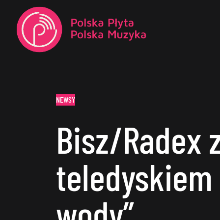
NEWSY
Bisz/Radex 
teledyskiem 
wody”