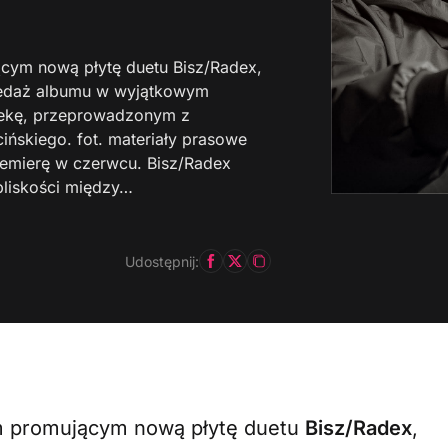
ącym nową płytę duetu Bisz/Radex,
rzedaż albumu w wyjątkowym
zekę, przeprowadzonym z
ińskiego. fot. materiały prasowe
premierę w czerwcu. Bisz/Radex
 bliskości między…
Udostępnij:
em promującym nową płytę duetu
Bisz/Radex
,