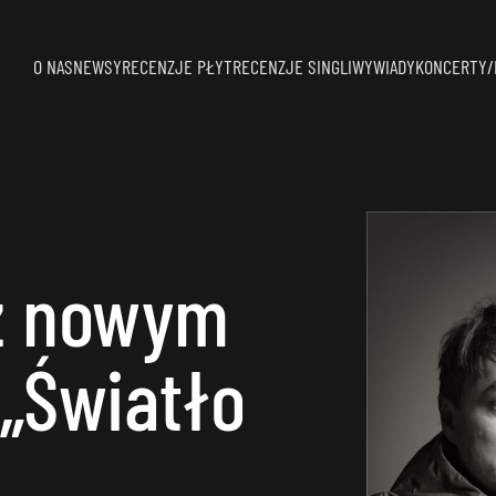
O NAS
NEWSY
RECENZJE PŁYT
RECENZJE SINGLI
WYWIADY
KONCERTY/
z nowym
„Światło