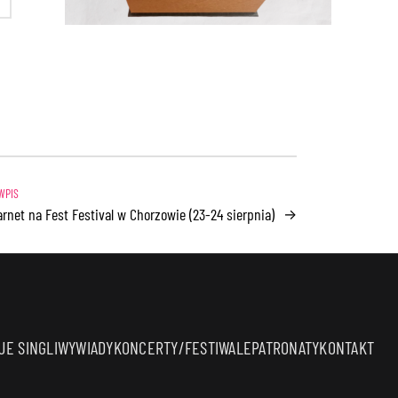
rnet na Fest Festival w Chorzowie (23-24 sierpnia)
→
E SINGLI
WYWIADY
KONCERTY/FESTIWALE
PATRONATY
KONTAKT