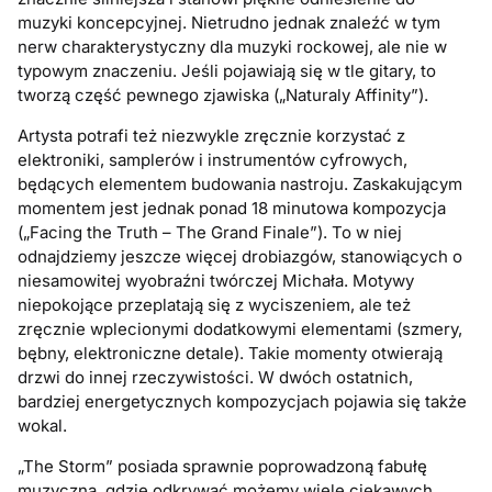
muzyki koncepcyjnej. Nietrudno jednak znaleźć w tym
nerw charakterystyczny dla muzyki rockowej, ale nie w
typowym znaczeniu. Jeśli pojawiają się w tle gitary, to
tworzą część pewnego zjawiska („Naturaly Affinity”).
Artysta potrafi też niezwykle zręcznie korzystać z
elektroniki, samplerów i instrumentów cyfrowych,
będących elementem budowania nastroju. Zaskakującym
momentem jest jednak ponad 18 minutowa kompozycja
(„Facing the Truth – The Grand Finale”). To w niej
odnajdziemy jeszcze więcej drobiazgów, stanowiących o
niesamowitej wyobraźni twórczej Michała. Motywy
niepokojące przeplatają się z wyciszeniem, ale też
zręcznie wplecionymi dodatkowymi elementami (szmery,
bębny, elektroniczne detale). Takie momenty otwierają
drzwi do innej rzeczywistości. W dwóch ostatnich,
bardziej energetycznych kompozycjach pojawia się także
wokal.
„The Storm” posiada sprawnie poprowadzoną fabułę
muzyczną, gdzie odkrywać możemy wiele ciekawych