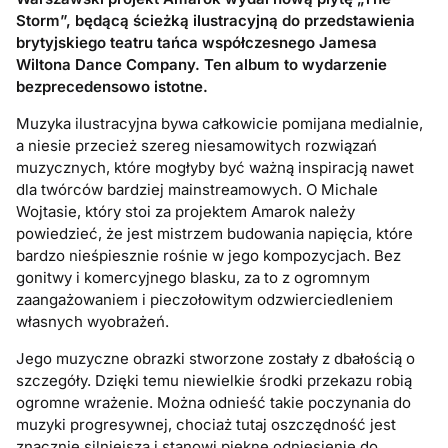
Storm”, będącą ścieżką ilustracyjną do przedstawienia
brytyjskiego teatru tańca współczesnego Jamesa
Wiltona Dance Company. Ten album to wydarzenie
bezprecedensowo istotne.
Muzyka ilustracyjna bywa całkowicie pomijana medialnie,
a niesie przecież szereg niesamowitych rozwiązań
muzycznych, które mogłyby być ważną inspiracją nawet
dla twórców bardziej mainstreamowych. O Michale
Wojtasie, który stoi za projektem Amarok należy
powiedzieć, że jest mistrzem budowania napięcia, które
bardzo nieśpiesznie rośnie w jego kompozycjach. Bez
gonitwy i komercyjnego blasku, za to z ogromnym
zaangażowaniem i pieczołowitym odzwierciedleniem
własnych wyobrażeń.
Jego muzyczne obrazki stworzone zostały z dbałością o
szczegóły. Dzięki temu niewielkie środki przekazu robią
ogromne wrażenie. Można odnieść takie poczynania do
muzyki progresywnej, chociaż tutaj oszczędność jest
znacznie silniejsza i stanowi piękne odniesienie do