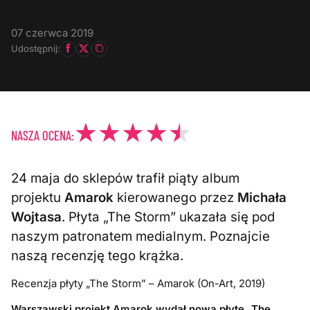
07 czerwca 2019
Udostępnij:
NASZA OCENA:
24 maja do sklepów trafił piąty album
projektu
Amarok
kierowanego przez
Michała
Wojtasa
. Płyta „The Storm” ukazała się pod
naszym patronatem medialnym. Poznajcie
naszą recenzję tego krążka.
Recenzja płyty „The Storm” – Amarok (On-Art, 2019)
Warszawski projekt Amarok wydał nową płytę „The