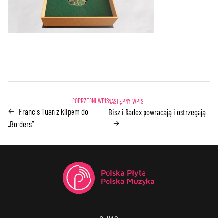
Francis Tuan z klipem do
←
Bisz i Radex powracają i ostrzegają
→
„Borders”