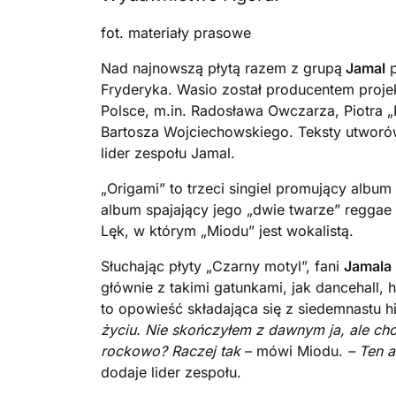
fot. materiały prasowe
Nad najnowszą płytą razem z grupą
Jamal
p
Fryderyka. Wasio został producentem proje
Polsce, m.in. Radosława Owczarza, Piotra 
Bartosza Wojciechowskiego. Teksty utworów
lider zespołu Jamal.
„Origami” to trzeci singiel promujący album
album spajający jego „dwie twarze” reggae 
Lęk, w którym „Miodu” jest wokalistą.
Słuchając płyty „Czarny motyl”, fani
Jamala
głównie z takimi gatunkami, jak dancehall, 
to opowieść składająca się z siedemnastu hi
życiu. Nie skończyłem z dawnym ja, ale chc
rockowo? Raczej tak
– mówi Miodu.
– Ten a
dodaje lider zespołu.