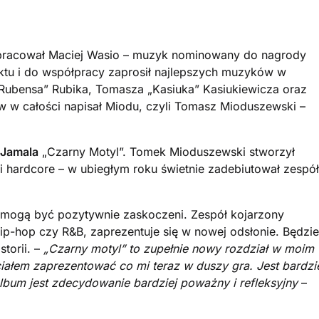
racował Maciej Wasio – muzyk nominowany do nagrody
ktu i do współpracy zaprosił najlepszych muzyków w
„Rubensa” Rubika, Tomasza „Kasiuka” Kasiukiewicza oraz
 w całości napisał Miodu, czyli Tomasz Mioduszewski –
Jamala
„Czarny Motyl”. Tomek Mioduszewski stworzył
i hardcore – w ubiegłym roku świetnie zadebiutował zespół
mogą być pozytywnie zaskoczeni. Zespół kojarzony
hip-hop czy R&B, zaprezentuje się w nowej odsłonie. Będzie
storii. –
„Czarny motyl” to zupełnie nowy rozdział w moim
iałem zaprezentować co mi teraz w duszy gra. Jest bardzi
lbum jest zdecydowanie bardziej poważny i refleksyjny
–