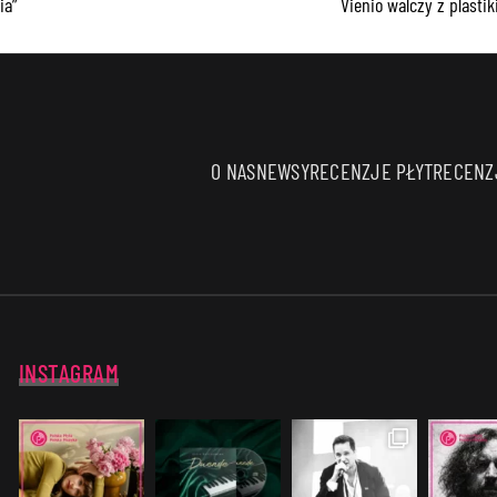
ia”
Vienio walczy z plasti
O NAS
NEWSY
RECENZJE PŁYT
RECENZJ
INSTAGRAM