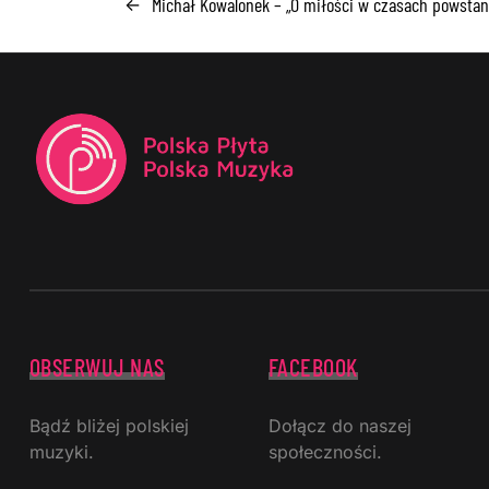
Michał Kowalonek – „O miłości w czasach powstan
←
OBSERWUJ NAS
FACEBOOK
Bądź bliżej polskiej
Dołącz do naszej
muzyki.
społeczności.