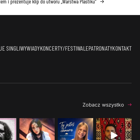
kiem i prezentuje klip do utworu „Warstwa Plastiku”
→
E SINGLI
WYWIADY
KONCERTY/FESTIWALE
PATRONATY
KONTAKT
Zobacz wszystko