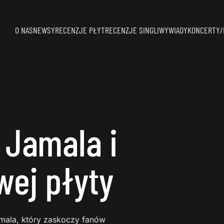
O NAS
NEWSY
RECENZJE PŁYT
RECENZJE SINGLI
WYWIADY
KONCERTY/
 Jamala i
wej płyty
amala, który zaskoczy fanów