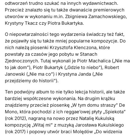
odtworzeń trudno szukać na innych wydawnictwach.
Przecież znalazło się tu także dwanaście premierowych
utworów w wykonaniu m.in. Zbigniewa Zamachowskiego,
Krystyny Tkacz czy Piotra Bukartyka.
O niepowtarzalności tego wydarzenia świadczy też fakt,
że pojawiły się tu także mniej popularne kompozycje. Do
nich należą piosenki Krzysztofa Klenczona, które
powstały za czasów jego pobytu w Stanach
Zjednoczonych. Tutaj wykonali je Piotr Machalica („Nie ma
to jak dom”), Piotr Bukartyk („Gdzie to niebo”), Robert
Janowski („Nie ma co”) i Krystyna Janda („Nie
przejdziemy do historii”).
Ten podwójny album to nie tylko lekcja historii, ale także
bardziej współczesne wykonania. Na drugim krążku
znajdziemy przecież piosenkę „W tym domu straszy” De
Mono, która pochodzi z ich reggae’owej płyty „Spiekota”
(rok 2012), nagraną na nowo przez Natalię Kukulską
kompozycję „Witaj mi” z muzyką Jarosława Kukulskiego
(rok 2017) i popowy utwór braci Molędów „Do widzenia