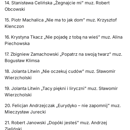
14. Stanisława Celińska „Żegnajcie mi” muz. Robert
Obcowski
15. Piotr Machalica „Nie ma to jak dom” muz. Krzysztof
Klenczon
16. Krystyna Tkacz „Nie pojadę z tobą na wieś” muz. Alina
Piechowska
17. Zbigniew Zamachowski „Popatrz na swoją twarz” muz.
Bogusław Klimsa
18. Jolanta Litwin „Nie oczekuj cudów” muz. Sławomir
Wierzcholski
19. Jolanta Litwin „Tacy piękni i liryczni” muz. Sławomir
Wierzcholski
20. Felicjan Andrzejczak „Eurydyko – nie zapomnij” muz.
Mieczysław Jurecki
21. Robert Janowski „Dopóki jesteś” muz. Andrzej
Zieliński