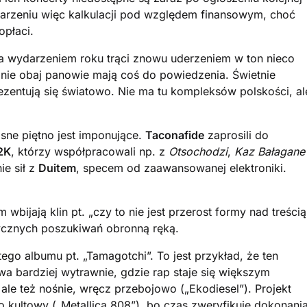
darzeniu więc kalkulacji pod względem finansowym, choć
opłaci.
a wydarzeniem roku trąci znowu uderzeniem w ton nieco
znie obaj panowie mają coś do powiedzenia. Świetnie
zentują się światowo. Nie ma tu kompleksów polskości, al
sne piętno jest imponujące.
Taconafide
zaprosili do
2K
, którzy współpracowali np. z
Otsochodzi
,
Kaz Bałagane
ie sił z
Duitem
, specem od zaawansowanej elektroniki.
bijają klin pt. „czy to nie jest przerost formy nad treścią
ycznych poszukiwań obronną ręką.
ego albumu pt. „Tamagotchi”. To jest przykład, że ten
ywa bardziej wytrawnie, gdzie rap staje się większym
ale też nośnie, wręcz przebojowo („Ekodiesel”). Projekt
o kultowy („Metallica 808”), bo czas zweryfikuje dokonani