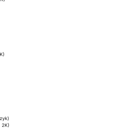
K)
czyk)
x 2K)