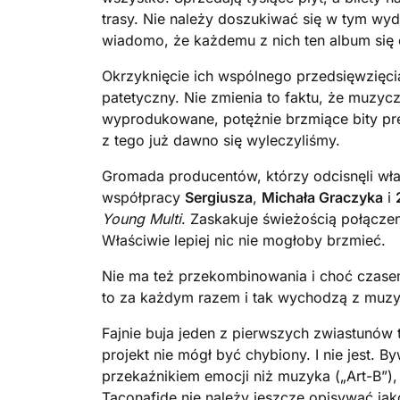
trasy. Nie należy doszukiwać się w tym wy
wiadomo, że każdemu z nich ten album się 
Okrzyknięcie ich wspólnego przedsięwzięci
patetyczny. Nie zmienia to faktu, że muzyc
wyprodukowane, potężnie brzmiące bity pre
z tego już dawno się wyleczyliśmy.
Gromada producentów, którzy odcisnęli wła
współpracy
Sergiusza
,
Michała Graczyka
i
Young Multi
. Zaskakuje świeżością połączen
Właściwie lepiej nic nie mogłoby brzmieć.
Nie ma też przekombinowania i choć czasem w
to za każdym razem i tak wychodzą z muz
Fajnie buja jeden z pierwszych zwiastunów t
projekt nie mógł być chybiony. I nie jest. B
przekaźnikiem emocji niż muzyka („Art-B”), 
Taconafide nie należy jeszcze opisywać jak