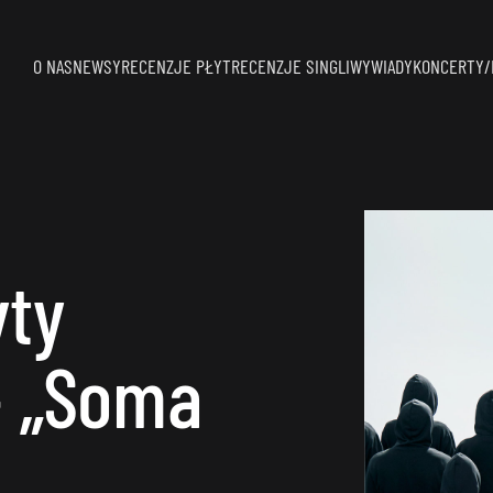
O NAS
NEWSY
RECENZJE PŁYT
RECENZJE SINGLI
WYWIADY
KONCERTY/
yty
– „Soma