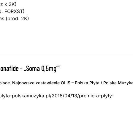
sz x 2K)
od. FORXST)
as (prod. 2K)
conafide – „Soma 0,5mg””
Polsce. Najnowsze zestawienie OLIS – Polska Płyta / Polska Muzyk
kaplyta-polskamuzyka.pl/2018/04/13/premiera-plyty-