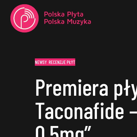
NEWSY
RECENZJE PŁYT
Premiera pł
Taconafide 
0,5mg”