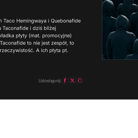
bum Taco Hemingwaya i Quebonafide
Taconafide i dziś bliżej
okładka płyty (mat. promocyjne)
aconafide to nie jest zespół, to
rzeczywistość. A ich płyta pt.
Udostępnij: