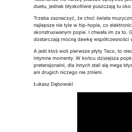
duetu, jednak błyskotliwie puszczają tu oko
Trzeba zaznaczyć, że choć świata muzyczne
najlepsze nie tyle w hip-hopie, co elektroni
skonstruowanym popie. I chwała im za to. Gó
dostarczają mocną dawkę współczesności w
A jeśli ktoś woli pierwsze płyty Taco, to nie
intymne momenty. W końcu dzisiejsza popkul
pretensjonalni, dla innych stali się mega bły
ani drugich niczego nie zmieni.
Łukasz Dębowski