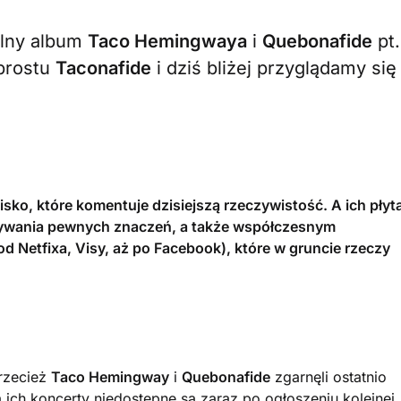
pólny album
Taco Hemingwaya
i
Quebonafide
pt.
 prostu
Taconafide
i dziś bliżej przyglądamy się
wisko, które komentuje dzisiejszą rzeczywistość. A ich płyt
pisywania pewnych znaczeń, a także współczesnym
d Netfixa, Visy, aż po Facebook), które w gruncie rzeczy
Przecież
Taco Hemingway
i
Quebonafide
zgarnęli ostatnio
na ich koncerty niedostępne są zaraz po ogłoszeniu kolejnej