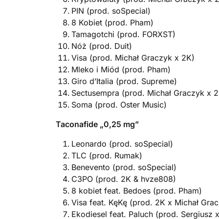
PIN (prod. soSpecial)
8 Kobiet (prod. Pham)
Tamagotchi (prod. FORXST)
Nóż (prod. Duit)
Visa (prod. Michał Graczyk x 2K)
Mleko i Miód (prod. Pham)
Giro d’Italia (prod. Supreme)
Sectusempra (prod. Michał Graczyk x 2
Soma (prod. Oster Music)
Taconafide „0,25 mg”
Leonardo (prod. soSpecial)
TLC (prod. Rumak)
Benevento (prod. soSpecial)
C3PO (prod. 2K & hvze808)
8 kobiet feat. Bedoes (prod. Pham)
Visa feat. KęKę (prod. 2K x Michał Gra
Ekodiesel feat. Paluch (prod. Sergiusz 