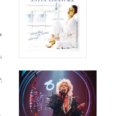
e
i
”,
a