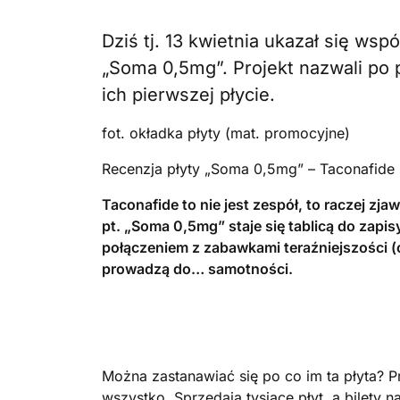
Dziś tj. 13 kwietnia ukazał się ws
„Soma 0,5mg”. Projekt nazwali po
ich pierwszej płycie.
fot. okładka płyty (mat. promocyjne)
Recenzja płyty „Soma 0,5mg” – Taconafide
Taconafide to nie jest zespół, to raczej zja
pt. „Soma 0,5mg” staje się tablicą do za
połączeniem z zabawkami teraźniejszości (o
prowadzą do… samotności.
Można zastanawiać się po co im ta płyta? 
wszystko. Sprzedają tysiące płyt, a bilety 