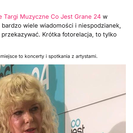
e Targi Muzyczne Co Jest Grane 24
w
 bardzo wiele wiadomości i niespodzianek,
zekazywać. Krótka fotorelacja, to tylko
iejsce to koncerty i spotkania z artystami.