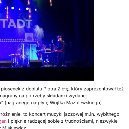
piosenek z debiutu Piotra Ziołę, który zaprezentował też
” (nagrany na potrzeby składanki wydanej
eni” (nagranego na płytę Wojtka Mazolewskiego).
żnienie, to koncert muzyki jazzowej m.in. wybitnego
gan
i pięknie radzącej sobie z trudnościami, niezwykle
y Miśkiewicz.