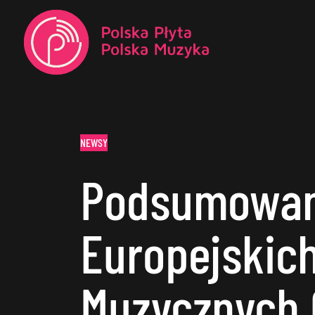
NEWSY
Podsumowan
Europejskic
Muzycznych