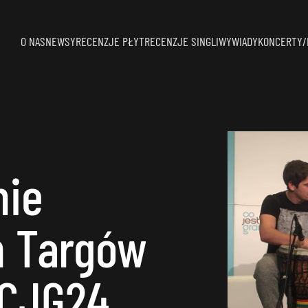
O NAS
NEWSY
RECENZJE PŁYT
RECENZJE SINGLI
WYWIADY
KONCERTY/
ie
h Targów
 CJG24