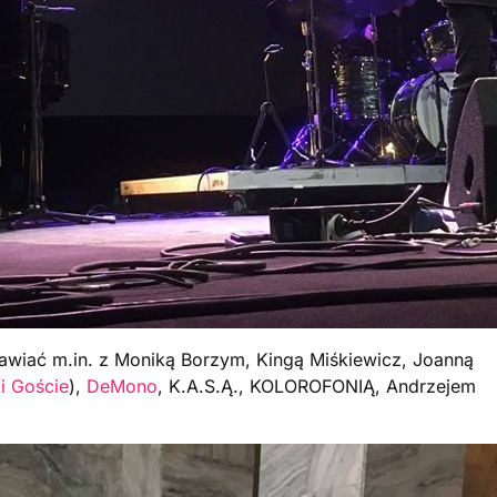
awiać m.in. z Moniką Borzym, Kingą Miśkiewicz, Joanną
 i Goście
),
DeMono
, K.A.S.Ą., KOLOROFONIĄ, Andrzejem