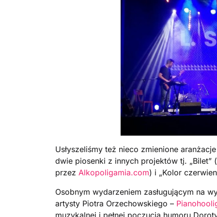
Usłyszeliśmy też nieco zmienione aranżacje 
dwie piosenki z innych projektów tj. „Bilet
przez
Alkopoligamia.com
) i „Kolor czerwi
Osobnym wydarzeniem zasługującym na wyró
artysty Piotra Orzechowskiego –
Pianohooli
muzykalnej i pełnej poczucia humoru Dorot