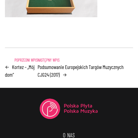
Kortez – „Mój
Podsumowanie Europejskich Targów Muzycznych
←
dom”
CJG24 (2017)
→
O NAS