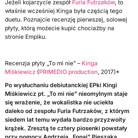
Jeżeli kojarzycie zespół
Furia Futrzaków
, to
właśnie wcześniej Kinga była częścią tego
duetu. Poznajcie recenzję pierwszej, solowej
płyty, którą możecie kupić chociażby na
stronie Empiku.
Recenzja płyty „To mi nie” –
Kinga
Miśkiewicz
(
PRIMEDIO production
, 2017)*
Po wysłuchaniu debiutanckiej EPki Kingi
Miśkiewicz pt. „To mi nie” nieomylnym staje
się wrażenie, że wokalistka nie uciekła
daleko od zespołu Furia Futrzaków, z którym
siedem lat temu wydała bardzo przyzwoity
krążek. Zresztą te cztery piosenki powstały
przy pomocy Andrzeja „Fonai” Pieszaka,