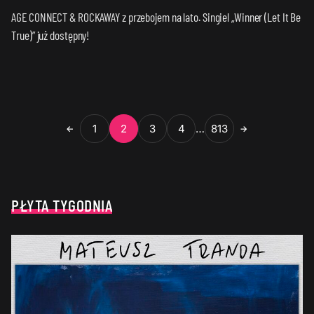
AGE CONNECT & ROCKAWAY z przebojem na lato. Singiel „Winner (Let It Be
True)” już dostępny!
1
2
3
4
…
813
←
→
PŁYTA TYGODNIA