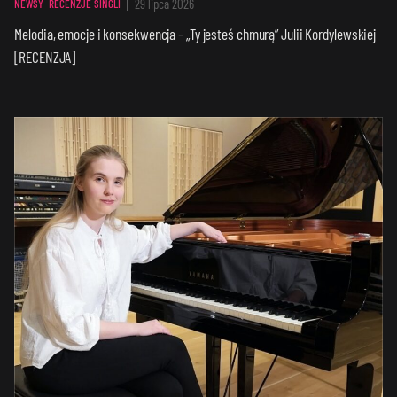
29 lipca 2026
NEWSY
RECENZJE SINGLI
Melodia, emocje i konsekwencja – „Ty jesteś chmurą” Julii Kordylewskiej
[RECENZJA]