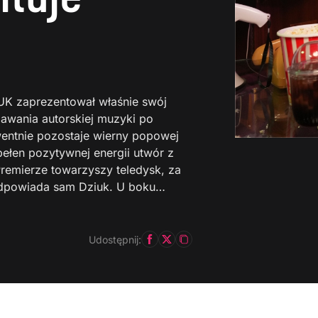
UK zaprezentował właśnie swój
awania autorskiej muzyki po
wentnie pozostaje wierny popowej
pełen pozytywnej energii utwór z
Premierze towarzyszy teledysk, za
e odpowiada sam Dziuk. U boku…
Udostępnij: