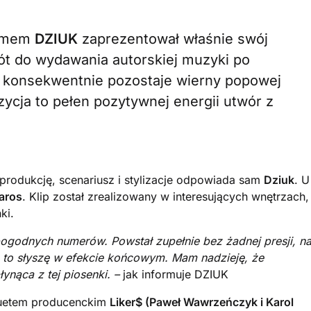
nimem
DZIUK
zaprezentował właśnie swój
ót do wydawania autorskiej muzyki po
ta konsekwentnie pozostaje wierny popowej
zycja to pełen pozytywnej energii utwór z
produkcję, scenariusz i stylizacje odpowiada sam
Dziuk
. U
aros
. Klip został zrealizowany w interesujących wnętrzach,
ki.
pogodnych numerów. Powstał zupełnie bez żadnej presji, n
 to słyszę w efekcie końcowym. Mam nadzieję, że
ynąca z tej piosenki. –
jak informuje DZIUK
duetem producenckim
Liker$ (Paweł Wawrzeńczyk i Karol