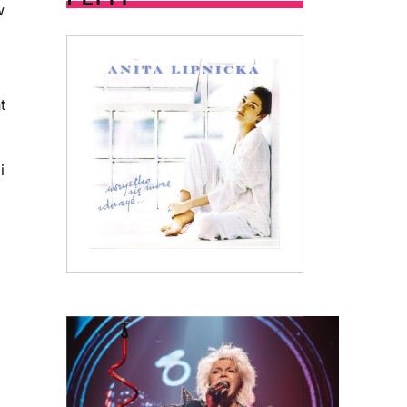
w
t
i