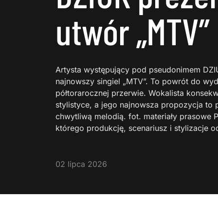
utwór „MTV”
Artysta występujący pod pseudonimem DZI
najnowszy singiel „MTV”. To powrót do wyd
półtorarocznej przerwie. Wokalista konsek
stylistyce, a jego najnowsza propozycja to 
chwytliwą melodią. fot. materiały prasowe 
którego produkcję, scenariusz i stylizacj
02 lipca 2026