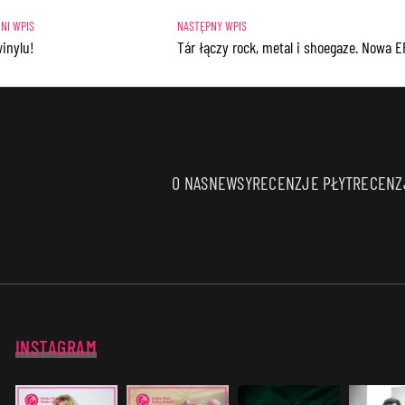
inylu!
Tár łączy rock, metal i shoegaze. Nowa 
O NAS
NEWSY
RECENZJE PŁYT
RECENZJ
INSTAGRAM