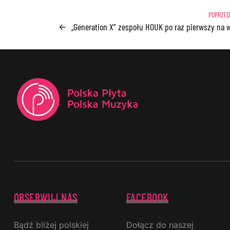
„Generation X” zespołu HOUK po raz pierwszy na w
←
OBSERWUJ NAS
FACEBOOK
Bądź bliżej polskiej
Dołącz do naszej