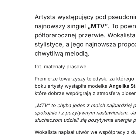
Artysta występujący pod pseudo
najnowszy singiel
„MTV”
. To powr
półtorarocznej przerwie. Wokalis
stylistyce, a jego najnowsza propo
chwytliwą melodią.
fot. materiały prasowe
Premierze towarzyszy teledysk, za którego 
boku artysty wystąpiła modelka
Angelika St
które dobrze współgrają z atmosferą piosen
„MTV” to chyba jeden z moich najbardziej 
spokojnie i z pozytywnym nastawieniem. Ja
słuchaczom udzieli się pozytywna energia pł
Wokalista napisał utwór we współpracy z 