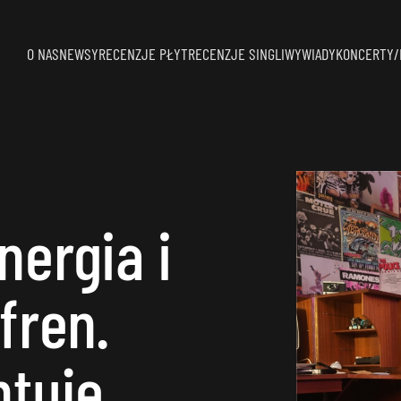
O NAS
NEWSY
RECENZJE PŁYT
RECENZJE SINGLI
WYWIADY
KONCERTY/
ergia i
fren.
ntuje