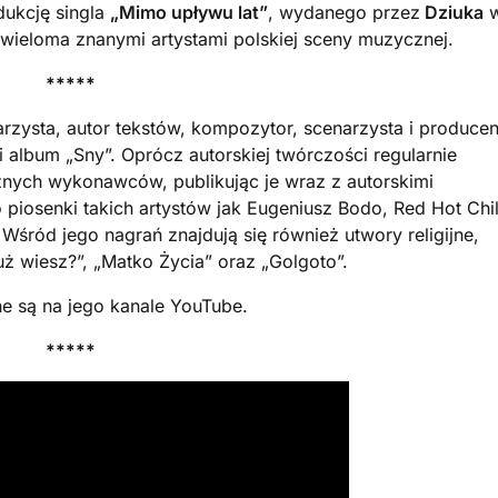
dukcję singla
„Mimo upływu lat”
, wydanego przez
Dziuka
wieloma znanymi artystami polskiej sceny muzycznej.
*****
itarzysta, autor tekstów, kompozytor, scenarzysta i producen
album „Sny”. Oprócz autorskiej twórczości regularnie
óżnych wykonawców, publikując je wraz z autorskimi
 piosenki takich artystów jak Eugeniusz Bodo, Red Hot Chil
śród jego nagrań znajdują się również utwory religijne,
już wiesz?”, „Matko Życia” oraz „Golgoto”.
ne są na jego kanale YouTube.
*****