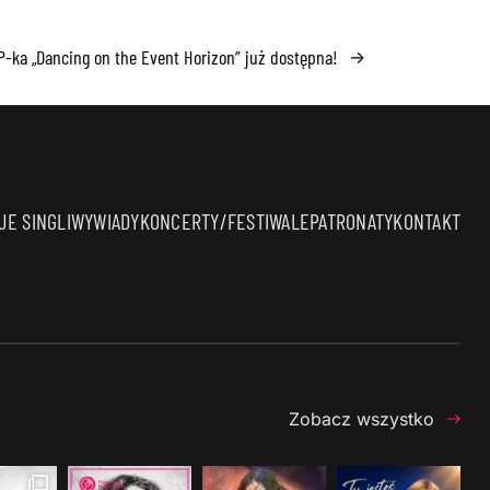
EP-ka „Dancing on the Event Horizon” już dostępna!
→
E SINGLI
WYWIADY
KONCERTY/FESTIWALE
PATRONATY
KONTAKT
Zobacz wszystko