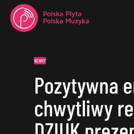
NEWSY
Pozytywna en
chwytliwy re
DZIUK preze