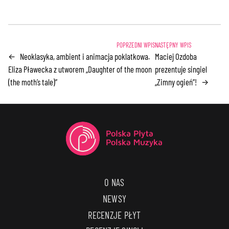
Neoklasyka, ambient i animacja poklatkowa.
Maciej Ozdoba
←
Eliza Pławecka z utworem „Daughter of the moon
prezentuje singiel
(the moth’s tale)”
„Zimny ogień”!
→
O NAS
NEWSY
RECENZJE PŁYT