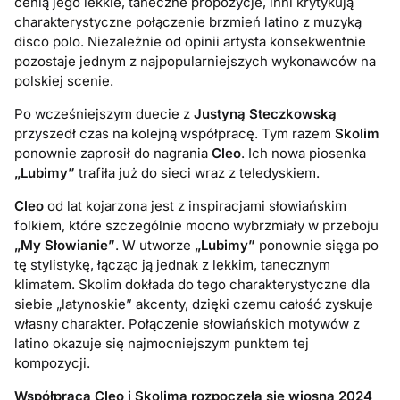
cenią jego lekkie, taneczne propozycje, inni krytykują
charakterystyczne połączenie brzmień latino z muzyką
disco polo. Niezależnie od opinii artysta konsekwentnie
pozostaje jednym z najpopularniejszych wykonawców na
polskiej scenie.
Po wcześniejszym duecie z
Justyną Steczkowską
przyszedł czas na kolejną współpracę. Tym razem
Skolim
ponownie zaprosił do nagrania
Cleo
. Ich nowa piosenka
„Lubimy”
trafiła już do sieci wraz z teledyskiem.
Cleo
od lat kojarzona jest z inspiracjami słowiańskim
folkiem, które szczególnie mocno wybrzmiały w przeboju
„My Słowianie”
. W utworze
„Lubimy”
ponownie sięga po
tę stylistykę, łącząc ją jednak z lekkim, tanecznym
klimatem. Skolim dokłada do tego charakterystyczne dla
siebie „latynoskie” akcenty, dzięki czemu całość zyskuje
własny charakter. Połączenie słowiańskich motywów z
latino okazuje się najmocniejszym punktem tej
kompozycji.
Współpraca Cleo i Skolima rozpoczęła się wiosną 2024