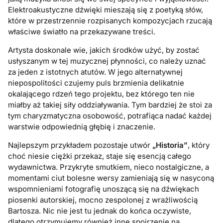
Elektroakustyczne dźwięki mieszają się z poetyką słów,
które w przestrzennie rozpisanych kompozycjach rzucają
właściwe światło na przekazywane treści.
Artysta doskonale wie, jakich środków użyć, by zostać
usłyszanym w tej muzycznej płynności, co należy uznać
za jeden z istotnych atutów. W jego alternatywnej
niepospolitości czujemy puls brzmienia delikatnie
okalającego rdzeń tego projektu, bez którego ten nie
miałby aż takiej siły oddziaływania. Tym bardziej że stoi za
tym charyzmatyczna osobowość, potrafiąca nadać każdej
warstwie odpowiednią głębię i znaczenie.
Najlepszym przykładem pozostaje utwór
„Historia”
, który
choć niesie ciężki przekaz, staje się esencją całego
wydawnictwa. Przykryte smutkiem, nieco nostalgiczne, a
momentami ciut bolesne wersy zamieniają się w nasyconą
wspomnieniami fotografię unoszącą się na dźwiękach
piosenki autorskiej, mocno zespolonej z wrażliwością
Bartosza. Nic nie jest tu jednak do końca oczywiste,
dlatego otrzymujemy również inne spojrzenie na