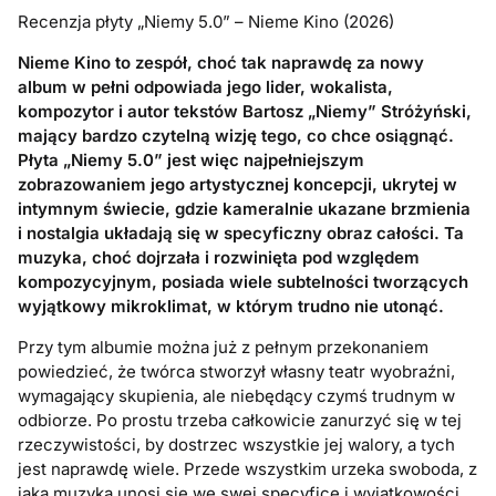
Recenzja płyty „Niemy 5.0” – Nieme Kino (2026)
Nieme Kino to zespół, choć tak naprawdę za nowy
album w pełni odpowiada jego lider, wokalista,
kompozytor i autor tekstów Bartosz „Niemy” Stróżyński,
mający bardzo czytelną wizję tego, co chce osiągnąć.
Płyta „Niemy 5.0” jest więc najpełniejszym
zobrazowaniem jego artystycznej koncepcji, ukrytej w
intymnym świecie, gdzie kameralnie ukazane brzmienia
i nostalgia układają się w specyficzny obraz całości. Ta
muzyka, choć dojrzała i rozwinięta pod względem
kompozycyjnym, posiada wiele subtelności tworzących
wyjątkowy mikroklimat, w którym trudno nie utonąć.
Przy tym albumie można już z pełnym przekonaniem
powiedzieć, że twórca stworzył własny teatr wyobraźni,
wymagający skupienia, ale niebędący czymś trudnym w
odbiorze. Po prostu trzeba całkowicie zanurzyć się w tej
rzeczywistości, by dostrzec wszystkie jej walory, a tych
jest naprawdę wiele. Przede wszystkim urzeka swoboda, z
jaką muzyka unosi się we swej specyfice i wyjątkowości.