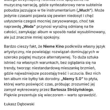
muzyczną narrację, gdzie syntezatorowy nerw subtelnie
pobudza jazzujące w tle instrumentarium (
„Much”
). Może
jedynie czasami pojawia się pewien niedosyt i chęć
usłyszenia czegoś mocniej zarysowanego, choć tak
naprawdę
„Woda”
przynosi wyraźną odmianę na tle
całości, zamykając album w sposób nadal wysublimowany,
ale już znacznie mniej spokojny.
Bardzo cieszy fakt, że
Nieme Kino
podkreśla własny język
artystyczny, nie powielając rozwiązań dominujących w
szeroko pojętej muzyce alternatywnej. To duża sztuka
istnieć na własnych warunkach, bez oglądania się na
trendy, tworząc niestandardową mieszankę brzmień,
gdzie najważniejsze pozostają treść i uczucia. Bez nich
ten album nie byłby tak dorodny.
„Niemy 5.0”
to płyta,
której warto poświęcić czas, próbując zrozumieć jej
zamysł wykreowany przez
Bartosza Stróżyńskiego
.
Pięknie prezentuje się wieczorem – warto sprawdzić.
Łukasz Dębowski