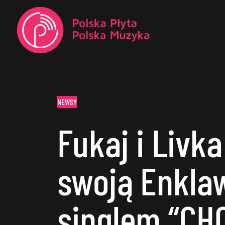
NEWSY
Fukaj i Livka
swoją Enkla
singlem “CH