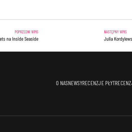
eets na Inside Seaside
Julia Kordylew
O NAS
NEWSY
RECENZJE PŁYT
RECENZJ