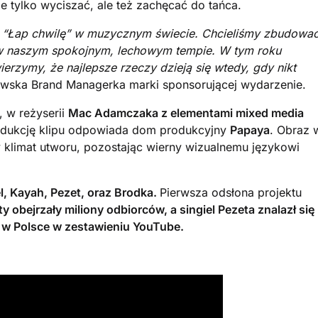
e tylko wyciszać, ale też zachęcać do tańca.
ę “Łap chwilę” w muzycznym świecie. Chcieliśmy zbudowa
ć w naszym spokojnym, lechowym tempie. W tym roku
rzymy, że najlepsze rzeczy dzieją się wtedy, gdy nikt
wska Brand Managerka marki sponsorującej wydarzenie.
, w reżyserii
Mac Adamczaka z elementami mixed media
odukcję klipu odpowiada dom produkcyjny
Papaya
. Obraz 
y klimat utworu, pozostając wierny wizualnemu językowi
, Kayah, Pezet, oraz Brodka.
Pierwsza odsłona projektu
y obejrzały miliony odbiorców, a singiel Pezeta znalazł się
 w Polsce w zestawieniu YouTube.