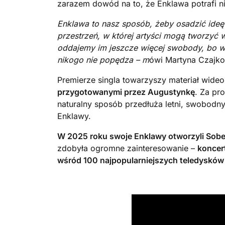
zarazem dowód na to, że Enklawa potrafi ni
Enklawa to nasz sposób, żeby osadzić ide
przestrzeń, w której artyści mogą tworzy
oddajemy im jeszcze więcej swobody, bo wie
nikogo nie popędza – m
ówi Martyna Czajko
Premierze singla towarzyszy materiał wideo
przygotowanymi przez Augustynkę
. Za pr
naturalny sposób przedłuża letni, swobodn
Enklawy.
W 2025 roku swoje Enklawy otworzyli Sobel
zdobyła ogromne zainteresowanie –
koncert
wśród 100 najpopularniejszych teledysków