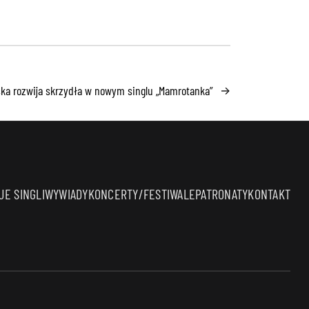
ska rozwija skrzydła w nowym singlu „Mamrotanka”
→
E SINGLI
WYWIADY
KONCERTY/FESTIWALE
PATRONATY
KONTAKT