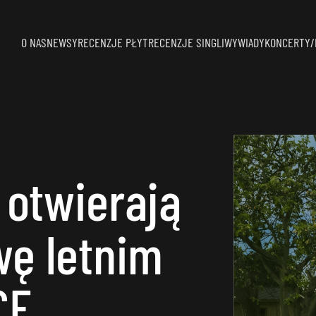
O NAS
NEWSY
RECENZJE PŁYT
RECENZJE SINGLI
WYWIADY
KONCERTY/
 otwierają
wę letnim
CĘ