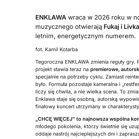
ENKLAWA
wraca w 2026 roku w no
muzycznego otwierają
Fukaj i Livk
letnim, energetycznym numerem.
fot. Kamil Kotarba
Tegoroczna ENKLAWA zmienia reguły gry. P
projekt stawia teraz na
premierowe, autorsk
specjalnie na potrzeby cyklu. Zamiast reint
było. Formuła pozostaje kameralna i „restfe
liczy się chwila, a nie wielka scena. To zm
Enklawa staje się osobną, autorską wypowi
finałowy koncert utrzymany w charakterys
„CHCĘ WIĘCEJ”
to najnowsza wspólna komp
młodego pokolenia, którzy świetnie się uzupe
oddaje nastrój najcieplejszych dni i zaprasz