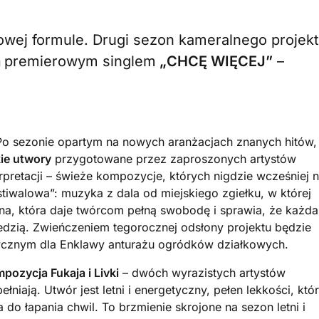
wej formule. Drugi sezon kameralnego projek
a
premierowym singlem
„CHCĘ WIĘCEJ”
–
o sezonie opartym na nowych aranżacjach znanych hitów,
ie utwory
przygotowane przez zaproszonych artystów
erpretacji – świeże kompozycje, których nigdzie wcześniej n
stiwalowa”: muzyka z dala od miejskiego zgiełku, w której
iana, która daje twórcom pełną swobodę i sprawia, że każda
edzią. Zwieńczeniem tegorocznej odsłony projektu będzie
tycznym dla Enklawy anturażu ogródków działkowych.
ozycja Fukaja i Livki
– dwóch wyrazistych artystów
łniają. Utwór jest letni i energetyczny, pełen lekkości, któ
a do łapania chwil. To brzmienie skrojone na sezon letni i