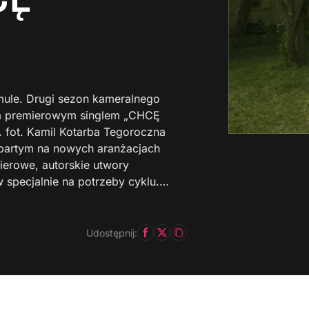
ule. Drugi sezon kameralnego
vka premierowym singlem „CHCĘ
 fot. Kamil Kotarba Tegoroczna
partym na nowych aranżacjach
mierowe, autorskie utwory
 specjalnie na potrzeby cyklu.…
Udostępnij: