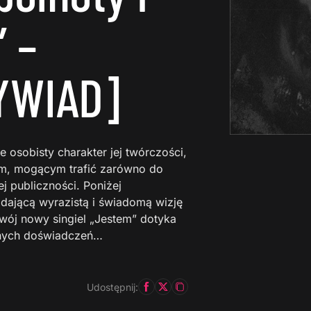
 –
YWIAD]
e osobisty charakter jej twórczości,
iem, mogącym trafić zarówno do
ej publiczności. Poniżej
adającą wyrazistą i świadomą wizję
wój nowy singiel „Jestem” dotyka
snych doświadczeń…
Udostępnij: