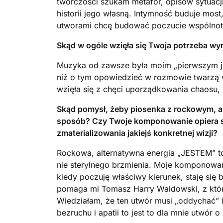
twórczości szukam metafor, opisów sytuacj
historii jego własną. Intymność buduje most
utworami chcę budować poczucie wspólnoty
Skąd w ogóle wzięła się Twoja potrzeba wyr
Muzyka od zawsze była moim „pierwszym jęz
niż o tym opowiedzieć w rozmowie twarzą 
wzięła się z chęci uporządkowania chaosu,
Skąd pomysł, żeby piosenka z rockowym, al
sposób? Czy Twoje komponowanie opiera si
zmaterializowania jakiejś konkretnej wizji?
Rockowa, alternatywna energia „JESTEM” to
nie sterylnego brzmienia. Moje komponowani
kiedy poczuję właściwy kierunek, staję się 
pomaga mi Tomasz Harry Waldowski, z któr
Wiedziałam, że ten utwór musi „oddychać”
bezruchu i apatii to jest to dla mnie utwór 