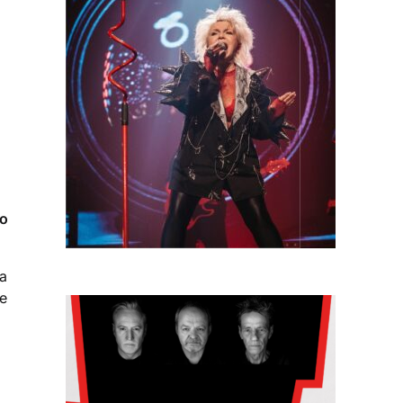
,
i
do
 a
le