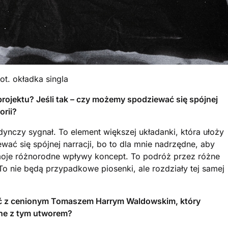
fot. okładka singla
rojektu? Jeśli tak – czy możemy spodziewać się spójnej
orii?
ynczy sygnał. To element większej układanki, która ułoży
wać się spójnej narracji, bo to dla mnie nadrzędne, aby
 moje różnorodne wpływy koncept. To podróż przez różne
o nie będą przypadkowe piosenki, ale rozdziały tej samej
wać z cenionym Tomaszem Harrym Waldowskim, który
ane z tym utworem?