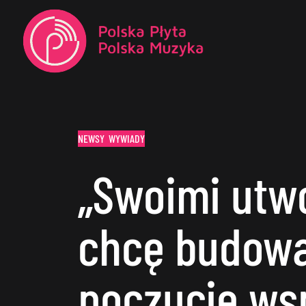
NEWSY
WYWIADY
„Swoimi utw
chcę budow
poczucie wsp