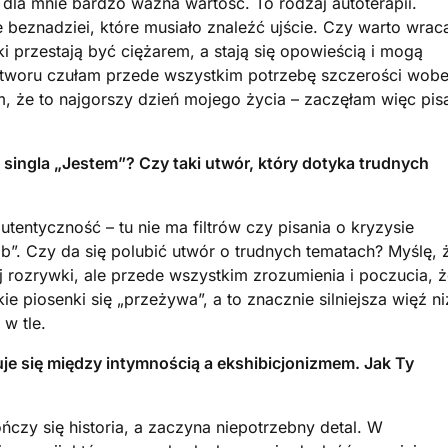
dla mnie bardzo ważna wartość. To rodzaj autoterapii.
beznadziei, które musiało znaleźć ujście. Czy warto wrac
i przestają być ciężarem, a stają się opowieścią i mogą
 utworu czułam przede wszystkim potrzebę szczerości wob
m, że to najgorszy dzień mojego życia – zaczęłam więc pis
 singla „Jestem”? Czy taki utwór, który dotyka trudnych
utentyczność – tu nie ma filtrów czy pisania o kryzysie
”. Czy da się polubić utwór o trudnych tematach? Myślę, 
j rozrywki, ale przede wszystkim zrozumienia i poczucia, 
e piosenki się „przeżywa”, a to znacznie silniejsza więź ni
 w tle.
uje się między intymnością a ekshibicjonizmem. Jak Ty
ńczy się historia, a zaczyna niepotrzebny detal. W