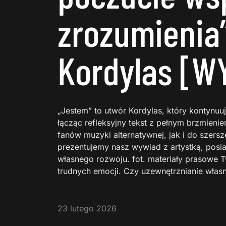
zrozumienia”
Kordylas [W
„Jestem” to utwór Kordylas, który kontynuuj
łącząc refleksyjny tekst z pełnym brzmien
fanów muzyki alternatywnej, jak i do szersz
prezentujemy nasz wywiad z artystką, posi
własnego rozwoju. fot. materiały prasowe T
trudnych emocji. Czy uzewnętrznianie wła
23 lutego 2026