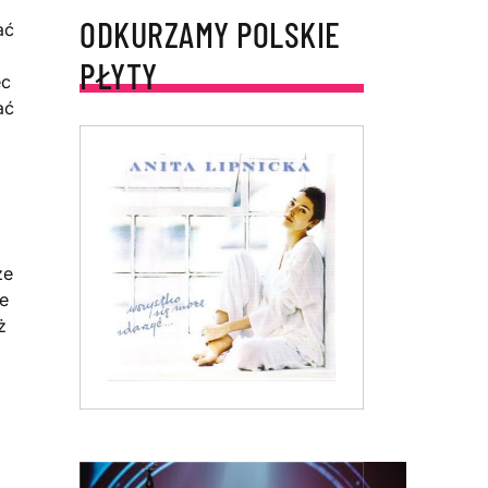
ODKURZAMY POLSKIE
ać
PŁYTY
ec
ać
że
że
ż