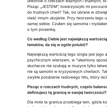
utworów o rzeczach ważnych i trudnych, to 
Pisząc „JESTEM”, towarzyszyło mi poczucie 
do trudnych chwil? Tak, bo ubrane w dźwięk
nieść innym ukojenie. Przy tworzeniu tego
samej siebie. Czułam się samotna i myślała
o tym piosenkę.
Co według Ciebie jest największą wartością
tematów, da się w ogóle polubić?
Największą wartością tego singla jest jego a
psychicznym wierszem, w “uładniony sposób
słuchacze nie szukają w muzyce tylko łatwe
nie są samotni w kryzysowych chwilach. Taki
zwykłe polubienie radiowego hitu, który leci
Pisząc o rzeczach trudnych, często balans
definiujesz tę granicę w swojej twórczości?
Dla mnie ta granica przebiega tam, gdzie ko