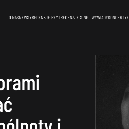
O NAS
NEWSY
RECENZJE PŁYT
RECENZJE SINGLI
WYWIADY
KONCERTY/
orami
ać
ólnoty i