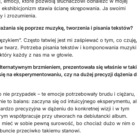
i, emocji, które pozwolą słuchaczowi odnaleźć w mojej
, ekshibicjonizm stawia ścianę skrępowania. Ja swoimi
 i zrozumienia.
ażania się poprzez muzykę, tworzenia i pisania tekstów?
ykiem”. Często łatwiej jest mi zaśpiewać o tym, co czuję
w twarz. Potrzeba pisania tekstów i komponowania muzyk
 który każdy z nas ma w głowie.
ternatywnym brzmieniem, prezentowała się właśnie w taki
ę na eksperymentowaniu, czy na dużej precyzji dążenia 
 nie przypadek – te emocje potrzebowały brudu i ciężaru,
e to balans: zaczyna się od intuicyjnego eksperymentu, a
bardzo precyzyjna w dążeniu do konkretnej wizji i w tym
ym współpracuje przy utworach na debiutancki album.
 i mieć w sobie pewną surowość, bo chociaż dużo w nim o
o buncie przeciwko takiemu stanowi.