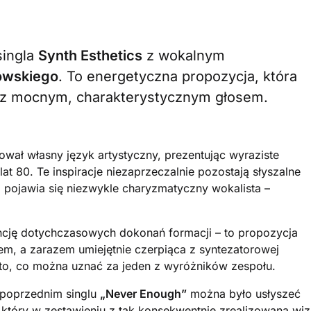
singla
Synth Esthetics
z wokalnym
owskiego
. To energetyczna propozycja, która
ls z mocnym, charakterystycznym głosem.
tował własny język artystyczny, prezentując wyraziste
at 80. Te inspiracje niezaprzeczalnie pozostają słyszalne
 pojawia się niezwykle charyzmatyczny wokalista –
cję dotychczasowych dokonań formacji – to propozycja
m, a zarazem umiejętnie czerpiąca z syntezatorowej
o to, co można uznać za jeden z wyróżników zespołu.
 poprzednim singlu
„Never Enough”
można było usłyszeć
 który w zestawieniu z tak konsekwentnie zrealizowaną wiz