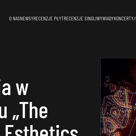
O NAS
NEWSY
RECENZJE PŁYT
RECENZJE SINGLI
WYWIADY
KONCERTY/
ja w
u „The
 Esthetics