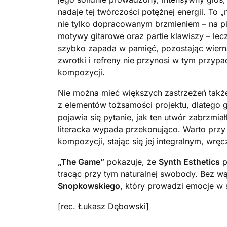
nadaje tej twórczości potężnej energii. T
nie tylko dopracowanym brzmieniem – na p
motywy gitarowe oraz partie klawiszy – lec
szybko zapada w pamięć, pozostając wierną
zwrotki i refreny nie przynosi w tym przyp
kompozycji.
Nie można mieć większych zastrzeżeń także 
z elementów tożsamości projektu, dlatego gr
pojawia się pytanie, jak ten utwór zabrzmi
literacka wypada przekonująco. Warto przy 
kompozycji, stając się jej integralnym, wr
„The Game”
pokazuje, że
Synth Esthetics
p
tracąc przy tym naturalnej swobody. Bez 
Snopkowskiego
, który prowadzi emocje w 
[rec. Łukasz Dębowski]