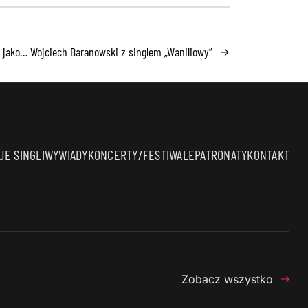
jako… Wojciech Baranowski z singlem „Waniliowy”
→
E SINGLI
WYWIADY
KONCERTY/FESTIWALE
PATRONATY
KONTAKT
Zobacz wszystko