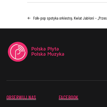
Folk-pop spotyka orkiestrę. Kwiat Jabłoni – „Prze
←
OBSERWUJ NAS
FACEBOOK