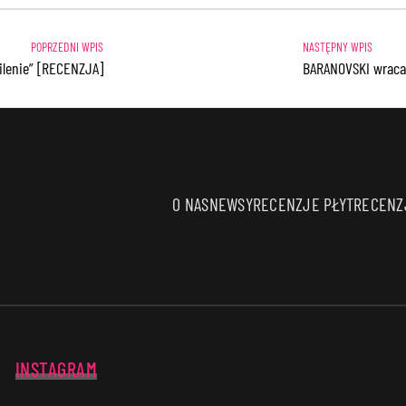
silenie” [RECENZJA]
BARANOVSKI wraca 
O NAS
NEWSY
RECENZJE PŁYT
RECENZJ
INSTAGRAM