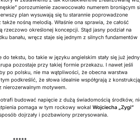
o „męskie” porozumienie zaowocowało numerem broniącym s
ierwszy plan wysuwają się tu starannie poprowadzone
z także nośną melodią. Właśnie ona sprawia, że całość
 rzeczowo określonej koncepcji. Stąd jasny podział na
adku banału, wręcz staje się jednym z silnych fundamentów
do tekstu, bo takie w języku angielskim stały się już jedn
upa pozostaje przy takiej formie przekazu. I nawet jeśli
ałby po polsku, nie ma wątpliwości, że obecna warstwa
tym podkreślić, że słowa idealnie współgrają z konstrukcją
ęcz nierozerwalnym motywem.
otrafi budować napięcie z dużą świadomością środków, ni
wątpienia pomaga w tym rockowy wokal
Wojciecha „Zygi”
sposób dojrzały i pozbawiony przerysowania.
*****