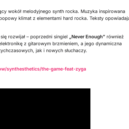
jący wokół melodyjnego synth rocka. Muzyka inspirowana
hpopowy klimat z elementami hard rocka. Teksty opowiadaj
się rozwijał – poprzedni singiel
„Never Enough”
również
 elektronikę z gitarowym brzmieniem, a jego dynamiczna
tychczasowych, jak i nowych słuchaczy.
low/synthesthetics/the-game-feat-zyga