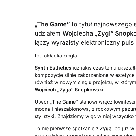
„The Game”
to tytuł najnowszego 
udziałem
Wojciecha „Zygi” Snopk
łączy wyrazisty elektroniczny pu
fot. okładka singla
Synth Esthetics
już jakiś czas temu ukształ
kompozycje silnie zakorzenione w estetyce l
również w nowym singlu projektu, w którym
Wojciech „Zyga” Snopkowski
.
Utwór
„
The Game”
stanowi wręcz kwintesen
mocna i nieszablonowa, z rockowym pazure
stylistyki. Znajdziemy więc w niej wszystk
To nie pierwsze spotkanie z
Zygą
, bo już w
jego solidnie prowadzony, intensywny głos,