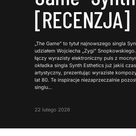
[RECENZJA]
„The Game” to tytuł najnowszego singla Syn
udziałem Wojciecha „Zygi” Snopkowskiego.
łączy wyrazisty elektroniczny puls z mocny
okładka singla Synth Esthetics już jakiś cz
artystyczny, prezentując wyraziste kompozy
lat 80. Te inspiracje niezaprzeczalnie poz
singlu…
22 lutego 2026