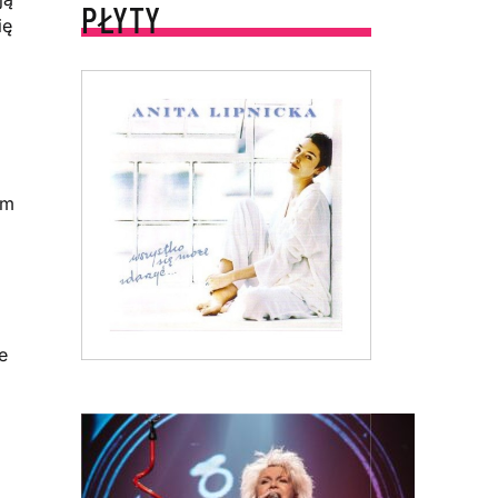
PŁYTY
ię
ym
e