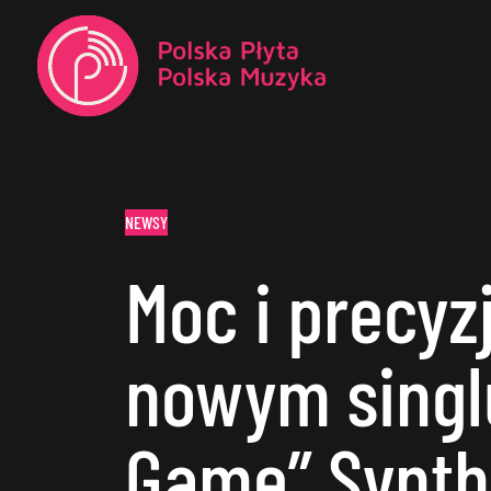
NEWSY
Moc i precyz
nowym singl
Game” Synth