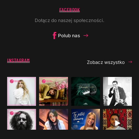
FACEBOOK
Dołącz do naszej społeczności.
Polub nas
INSTAGRAM
Zobacz wszystko