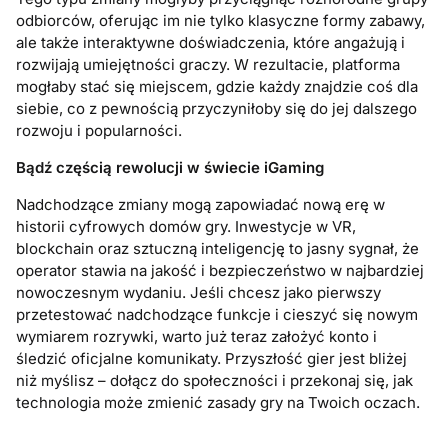
odbiorców, oferując im nie tylko klasyczne formy zabawy,
ale także interaktywne doświadczenia, które angażują i
rozwijają umiejętności graczy. W rezultacie, platforma
mogłaby stać się miejscem, gdzie każdy znajdzie coś dla
siebie, co z pewnością przyczyniłoby się do jej dalszego
rozwoju i popularności.
Bądź częścią rewolucji w świecie iGaming
Nadchodzące zmiany mogą zapowiadać nową erę w
historii cyfrowych domów gry. Inwestycje w VR,
blockchain oraz sztuczną inteligencję to jasny sygnał, że
operator stawia na jakość i bezpieczeństwo w najbardziej
nowoczesnym wydaniu. Jeśli chcesz jako pierwszy
przetestować nadchodzące funkcje i cieszyć się nowym
wymiarem rozrywki, warto już teraz założyć konto i
śledzić oficjalne komunikaty. Przyszłość gier jest bliżej
niż myślisz – dołącz do społeczności i przekonaj się, jak
technologia może zmienić zasady gry na Twoich oczach.