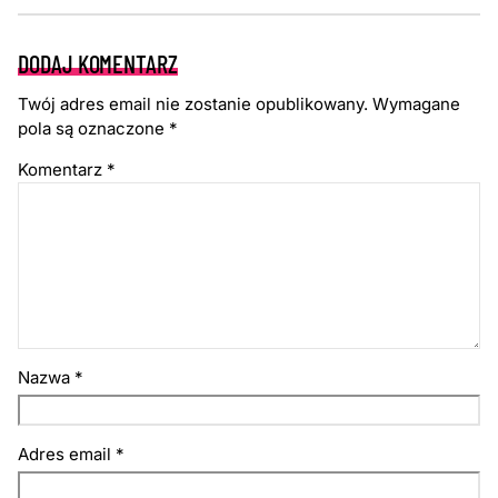
DODAJ KOMENTARZ
Twój adres email nie zostanie opublikowany.
Wymagane
pola są oznaczone
*
Komentarz
*
Nazwa
*
Adres email
*