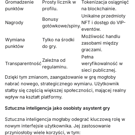
Gromadzenie
Prosty licznik w
Tokenizacja osiągnięć
punktów
profilu.
na blockchainie.
Unikalne przedmioty
Bonusy
Nagrody
NFT i dostęp do VIP-
gotówkowe/spiny.
eventów.
Możliwość handlu
Wymiana
Tylko na środki
zasobami między
punktów
do gry.
graczami.
Pełna
Zależna od
Transparentność
weryfikowalność w
regulaminu.
sieci publicznej.
Dzięki tym zmianom, zaangażowanie w grę mogłoby
nabrać nowego, strategicznego wymiaru. Użytkownik
stałby się częścią większej społeczności, mającej realny
wpływ na kształt platformy.
Sztuczna inteligencja jako osobisty asystent gry
Sztuczna inteligencja mogłaby odegrać kluczową rolę w
nowym interfejsie użytkownika. Jej zastosowanie
przyniosłoby wiele korzyści, w tym: