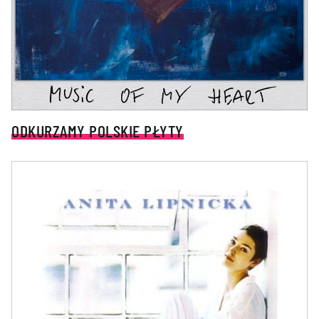
ODKURZAMY POLSKIE PŁYTY