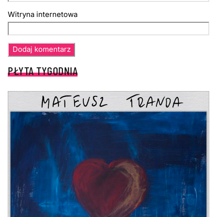
Witryna internetowa
PŁYTA TYGODNIA