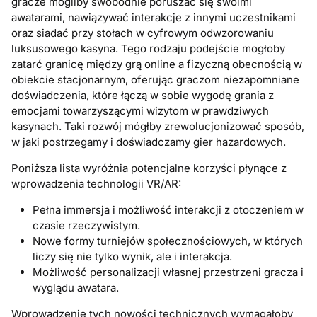
gracze mogliby swobodnie poruszać się swoimi
awatarami, nawiązywać interakcje z innymi uczestnikami
oraz siadać przy stołach w cyfrowym odwzorowaniu
luksusowego kasyna. Tego rodzaju podejście mogłoby
zatarć granicę między grą online a fizyczną obecnością w
obiekcie stacjonarnym, oferując graczom niezapomniane
doświadczenia, które łączą w sobie wygodę grania z
emocjami towarzyszącymi wizytom w prawdziwych
kasynach. Taki rozwój mógłby zrewolucjonizować sposób,
w jaki postrzegamy i doświadczamy gier hazardowych.
Poniższa lista wyróżnia potencjalne korzyści płynące z
wprowadzenia technologii VR/AR:
Pełna immersja i możliwość interakcji z otoczeniem w
czasie rzeczywistym.
Nowe formy turniejów społecznościowych, w których
liczy się nie tylko wynik, ale i interakcja.
Możliwość personalizacji własnej przestrzeni gracza i
wyglądu awatara.
Wprowadzenie tych nowości technicznych wymagałoby