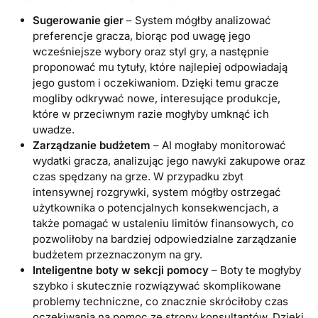
Sugerowanie gier
– System mógłby analizować
preferencje gracza, biorąc pod uwagę jego
wcześniejsze wybory oraz styl gry, a następnie
proponować mu tytuły, które najlepiej odpowiadają
jego gustom i oczekiwaniom. Dzięki temu gracze
mogliby odkrywać nowe, interesujące produkcje,
które w przeciwnym razie mogłyby umknąć ich
uwadze.
Zarządzanie budżetem
– AI mogłaby monitorować
wydatki gracza, analizując jego nawyki zakupowe oraz
czas spędzany na grze. W przypadku zbyt
intensywnej rozgrywki, system mógłby ostrzegać
użytkownika o potencjalnych konsekwencjach, a
także pomagać w ustaleniu limitów finansowych, co
pozwoliłoby na bardziej odpowiedzialne zarządzanie
budżetem przeznaczonym na gry.
Inteligentne boty w sekcji pomocy
– Boty te mogłyby
szybko i skutecznie rozwiązywać skomplikowane
problemy techniczne, co znacznie skróciłoby czas
oczekiwania na pomoc ze strony konsultantów. Dzięki