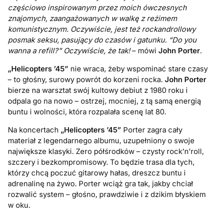
częściowo inspirowanym przez moich ówczesnych
znajomych, zaangażowanych w walkę z reżimem
komunistycznym. Oczywiście, jest też rockandrollowy
posmak seksu, pasujący do czasów i gatunku. “Do you
wanna a refill?” Oczywiście, że tak!
– mówi
John Porter
.
„Helicopters ’45”
nie wraca, żeby wspominać stare czasy
– to
głośny, surowy powrót do korzeni rocka
.
John Porter
bierze na warsztat swój kultowy debiut z 1980 roku i
odpala go na nowo – ostrzej, mocniej, z tą samą energią
buntu i wolności
, która rozpalała scenę lat 80.
Na koncertach
„Helicopters ’45”
Porter zagra
cały
materiał z legendarnego albumu, uzupełniony o swoje
największe klasyki
. Zero półśrodków – czysty rock’n’roll,
szczery i bezkompromisowy. To będzie
trasa dla tych,
którzy chcą poczuć gitarowy hałas, dreszcz buntu i
adrenalinę na żywo
. Porter wciąż gra tak, jakby chciał
rozwalić system – głośno, prawdziwie i z dzikim błyskiem
w oku.