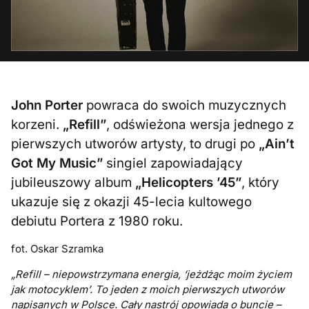
John
Porter
powraca do swoich muzycznych
korzeni.
„Refill”
, odświeżona wersja jednego z
pierwszych utworów artysty, to
drugi po
„Ain’t
Got My Music”
singiel zapowiadający
jubileuszowy album
„Helicopters ’45”
, który
ukazuje się z okazji
45-lecia kultowego
debiutu Portera z 1980 roku
.
fot. Oskar Szramka
„Refill – niepowstrzymana energia, ‘jeżdżąc moim życiem
jak motocyklem’. To jeden z moich pierwszych utworów
napisanych w Polsce. Cały nastrój opowiada o buncie –