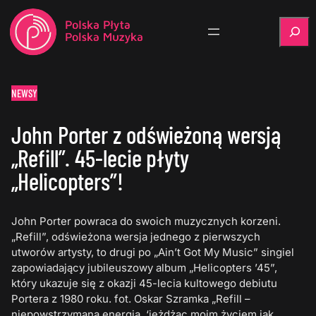
Szukaj
NEWSY
John Porter z odświeżoną wersją
„Refill”. 45-lecie płyty
„Helicopters”!
John Porter powraca do swoich muzycznych korzeni.
„Refill”, odświeżona wersja jednego z pierwszych
utworów artysty, to drugi po „Ain’t Got My Music” singiel
zapowiadający jubileuszowy album „Helicopters ’45”,
który ukazuje się z okazji 45-lecia kultowego debiutu
Portera z 1980 roku. fot. Oskar Szramka „Refill –
niepowstrzymana energia, ‘jeżdżąc moim życiem jak