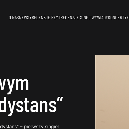
O NAS
NEWSY
RECENZJE PŁYT
RECENZJE SINGLI
WYWIADY
KONCERTY/
owym
dystans”
dystans” – pierwszy singiel