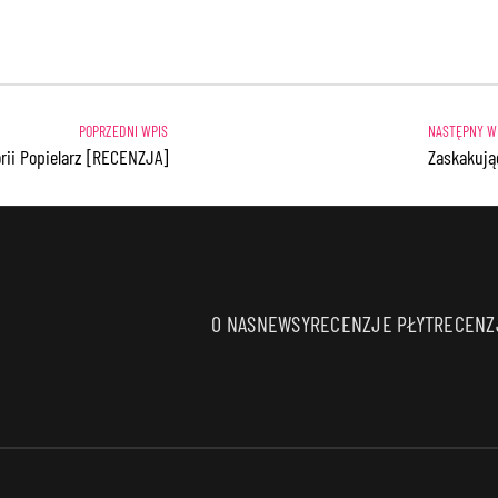
rii Popielarz [RECENZJA]
Zaskakują
O NAS
NEWSY
RECENZJE PŁYT
RECENZJ