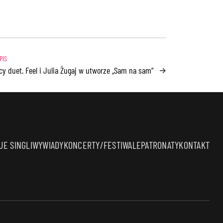
cy duet. Feel i Julia Żugaj w utworze „Sam na sam”
→
E SINGLI
WYWIADY
KONCERTY/FESTIWALE
PATRONATY
KONTAKT