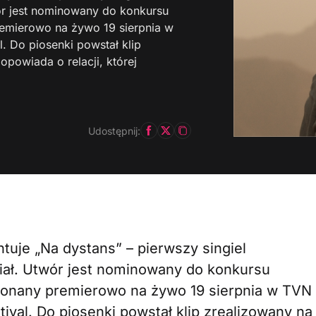
r jest nominowany do konkursu
remierowo na żywo 19 sierpnia w
. Do piosenki powstał klip
opowiada o relacji, której
Udostępnij:
tuje „Na dystans” – pierwszy singiel
ał. Utwór jest nominowany do konkursu
konany premierowo na żywo 19 sierpnia w TVN
ival. Do piosenki powstał klip zrealizowany na