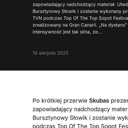
zapowiadający nadchodzący materiał. Utwó
Bursztynowy Słowik i zostanie wykonany p
TVN podczas Top Of The Top Sopot Festival
zrealizowany na Gran Canarii. „Na dystans” 
intensywność jest tak silna, że…
18 sierpnia 2025
Po krótkiej przerwie
Skubas
prezen
zapowiadający nadchodzący materi
Bursztynowy Słowik i zostanie wy
podczas Top Of The Top Sopot Fest