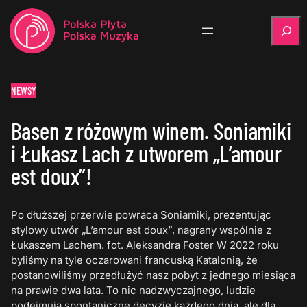
Szukaj
NEWSY
Basen z różowym winem. Soniamiki
i Łukasz Lach z utworem „L’amour
est doux”!
Po dłuższej przerwie powraca Soniamiki, prezentując
stylowy utwór „L’amour est doux”, nagrany wspólnie z
Łukaszem Lachem. fot. Aleksandra Foster W 2022 roku
byliśmy na tyle oczarowani francuską Katalonią, że
postanowiliśmy przedłużyć nasz pobyt z jednego miesiąca
na prawie dwa lata. To nic nadzwyczajnego, ludzie
podejmują spontaniczne decyzje każdego dnia, ale dla