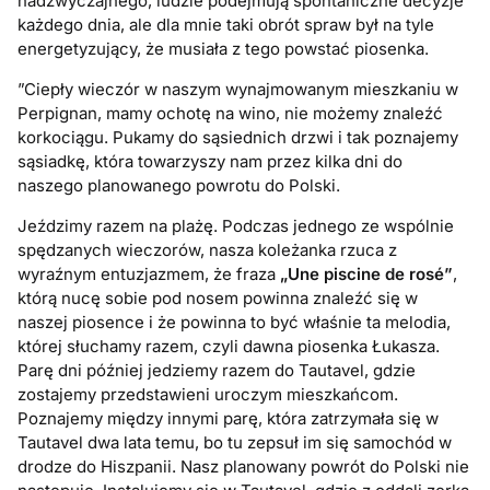
nadzwyczajnego, ludzie podejmują spontaniczne decyzje
każdego dnia, ale dla mnie taki obrót spraw był na tyle
energetyzujący, że musiała z tego powstać piosenka.
”Ciepły wieczór w naszym wynajmowanym mieszkaniu w
Perpignan, mamy ochotę na wino, nie możemy znaleźć
korkociągu. Pukamy do sąsiednich drzwi i tak poznajemy
sąsiadkę, która towarzyszy nam przez kilka dni do
naszego planowanego powrotu do Polski.
Jeździmy razem na plażę. Podczas jednego ze wspólnie
spędzanych wieczorów, nasza koleżanka rzuca z
wyraźnym entuzjazmem, że fraza
„Une piscine de rosé”
,
którą nucę sobie pod nosem powinna znaleźć się w
naszej piosence i że powinna to być właśnie ta melodia,
której słuchamy razem, czyli dawna piosenka Łukasza.
Parę dni później jedziemy razem do Tautavel, gdzie
zostajemy przedstawieni uroczym mieszkańcom.
Poznajemy między innymi parę, która zatrzymała się w
Tautavel dwa lata temu, bo tu zepsuł im się samochód w
drodze do Hiszpanii. Nasz planowany powrót do Polski nie