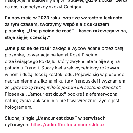
następuje. Instalujemy się w Tautavel, gdzie z oddali zerka
na nas magnetyczny szczyt Canigou.
Po powrocie w 2023 roku, wraz ze wzrostem tęsknoty
za tym czasem, tworzymy wspólnie z Łukaszem
piosenkę. „Une piscine de rosé” – basen różowego wina,
staje się jej częścią.”
„Une piscine de rosé”
zaklęcie wypowiadane przez całą
piosenkę, to wariacja na temat Rosé Piscine
orzeźwiającego koktajlu, który zwykle latem pije się na
południu Francji. Spory kieliszek wypełniony różowym
winem i dużą ilością kostek lodu. Pojawia się w piosence
naprzemiennie z ikonami kultury francuskiej i wyznaniem,
że
„gdy tracę twoją miłość jestem jak szalone dziecko”.
Piosenka
„L’amour est doux”
podkreśla efemeryczną
naturę życia. Jak sen, nic nie trwa wiecznie. Życie jest
hologramem.
Słuchaj singla „L’amour est doux” w serwisach
cyfrowych:
https://adm.ffm.to/lamourestdoux