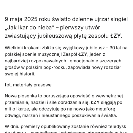
9 maja 2025 roku światło dzienne ujrzał singiel
„Jak Ikar do nieba” – pierwszy utwór
zwiastujący jubileuszową płytę zespołu
ŁZY
.
Wielkimi krokami zbliża się wyjątkowy jubileusz – 30 lat na
polskiej scenie muzycznej! Zespół
ŁZY
, jeden z
najbardziej rozpoznawalnych i emocjonalnie szczerych
głosów w polskim pop-rocku, zapowiada nowy rozdział
swojej historii.
fot. materiały prasowe
Nowa piosenka to poruszająca opowieść o wewnętrznej
przemianie, nadziei i sile odradzania się.
ŁZY
sięgają po
mit o Ikarze, ale odczytują go na nowo jako metaforę
odwagi, marzeń i nieustannego poszukiwania światła.
W dniu premiery opublikowany zostanie również teledysk
do utworu – symboliczna i artystyczna interpretacja mitu o