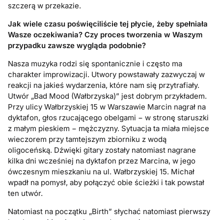
szczerą w przekazie.
Jak wiele czasu poświęciliście tej płycie, żeby spełniała
Wasze oczekiwania? Czy proces tworzenia w Waszym
przypadku zawsze wygląda podobnie?
Nasza muzyka rodzi się spontanicznie i często ma
charakter improwizacji. Utwory powstawały zazwyczaj w
reakcji na jakieś wydarzenia, które nam się przytrafiały.
Utwór „Bad Mood (Wałbrzyska)” jest dobrym przykładem.
Przy ulicy Wałbrzyskiej 15 w Warszawie Marcin nagrał na
dyktafon, głos rzucającego obelgami − w stronę staruszki
z małym pieskiem − mężczyzny. Sytuacja ta miała miejsce
wieczorem przy tamtejszym zbiorniku z wodą
oligoceńską. Dźwięki gitary zostały natomiast nagrane
kilka dni wcześniej na dyktafon przez Marcina, w jego
ówczesnym mieszkaniu na ul. Wałbrzyskiej 15. Michał
wpadł na pomysł, aby połączyć obie ścieżki i tak powstał
ten utwór.
Natomiast na początku „Birth” słychać natomiast pierwszy