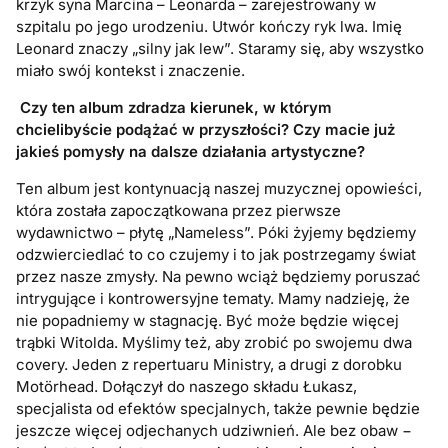
krzyk syna Marcina – Leonarda – zarejestrowany w
szpitalu po jego urodzeniu. Utwór kończy ryk lwa. Imię
Leonard znaczy „silny jak lew”. Staramy się, aby wszystko
miało swój kontekst i znaczenie.
Czy ten album zdradza kierunek, w którym
chcielibyście podążać w przyszłości? Czy macie już
jakieś pomysły na dalsze działania artystyczne?
Ten album jest kontynuacją naszej muzycznej opowieści,
która została zapoczątkowana przez pierwsze
wydawnictwo – płytę „Nameless”. Póki żyjemy będziemy
odzwierciedlać to co czujemy i to jak postrzegamy świat
przez nasze zmysły. Na pewno wciąż będziemy poruszać
intrygujące i kontrowersyjne tematy. Mamy nadzieję, że
nie popadniemy w stagnację. Być może będzie więcej
trąbki Witolda. Myślimy też, aby zrobić po swojemu dwa
covery. Jeden z repertuaru Ministry, a drugi z dorobku
Motӧrhead. Dołączył do naszego składu Łukasz,
specjalista od efektów specjalnych, także pewnie będzie
jeszcze więcej odjechanych udziwnień. Ale bez obaw −