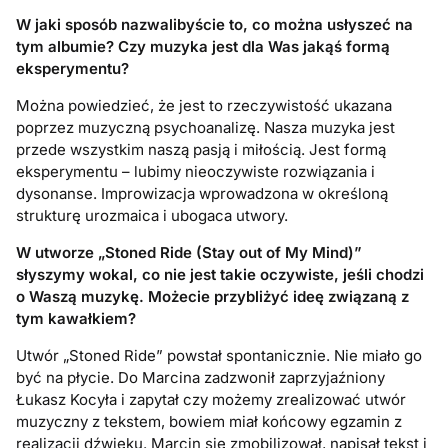
W jaki sposób nazwalibyście to, co można usłyszeć na
tym albumie? Czy muzyka jest dla Was jakąś formą
eksperymentu?
Można powiedzieć, że jest to rzeczywistość ukazana
poprzez muzyczną psychoanalizę. Nasza muzyka jest
przede wszystkim naszą pasją i miłością. Jest formą
eksperymentu – lubimy nieoczywiste rozwiązania i
dysonanse. Improwizacja wprowadzona w określoną
strukturę urozmaica i ubogaca utwory.
W utworze „Stoned Ride (Stay out of My Mind)”
słyszymy wokal, co nie jest takie oczywiste, jeśli chodzi
o Waszą muzykę. Możecie przybliżyć ideę związaną z
tym kawałkiem?
Utwór „Stoned Ride” powstał spontanicznie. Nie miało go
być na płycie. Do Marcina zadzwonił zaprzyjaźniony
Łukasz Kocyła i zapytał czy możemy zrealizować utwór
muzyczny z tekstem, bowiem miał końcowy egzamin z
realizacji dźwięku. Marcin się zmobilizował, napisał tekst i