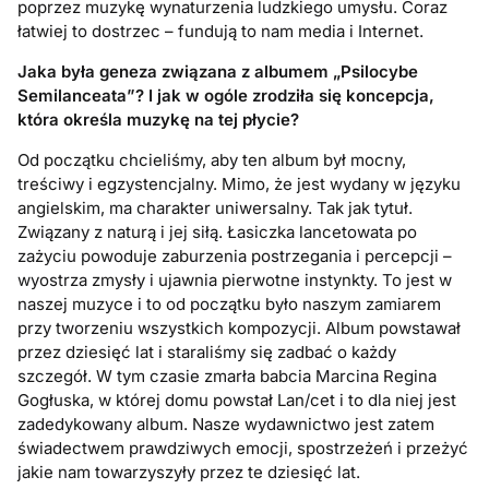
poprzez muzykę wynaturzenia ludzkiego umysłu. Coraz
łatwiej to dostrzec – fundują to nam media i Internet.
Jaka była geneza związana z albumem „Psilocybe
Semilanceata”? I jak w ogóle zrodziła się koncepcja,
która określa muzykę na tej płycie?
Od początku chcieliśmy, aby ten album był mocny,
treściwy i egzystencjalny. Mimo, że jest wydany w języku
angielskim, ma charakter uniwersalny. Tak jak tytuł.
Związany z naturą i jej siłą. Łasiczka lancetowata po
zażyciu powoduje zaburzenia postrzegania i percepcji –
wyostrza zmysły i ujawnia pierwotne instynkty. To jest w
naszej muzyce i to od początku było naszym zamiarem
przy tworzeniu wszystkich kompozycji. Album powstawał
przez dziesięć lat i staraliśmy się zadbać o każdy
szczegół. W tym czasie zmarła babcia Marcina Regina
Gogłuska, w której domu powstał Lan/cet i to dla niej jest
zadedykowany album. Nasze wydawnictwo jest zatem
świadectwem prawdziwych emocji, spostrzeżeń i przeżyć
jakie nam towarzyszyły przez te dziesięć lat.