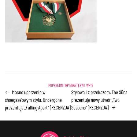
Mocne uderzenie w
Stylowo i z przekazem. The Süns
←
shoegaze’owym stylu. Undergone
prezentuje nowy utwór „Two
prezentuje „Falling Apart” [RECENZJA]
Seasons” [RECENZJA]
→