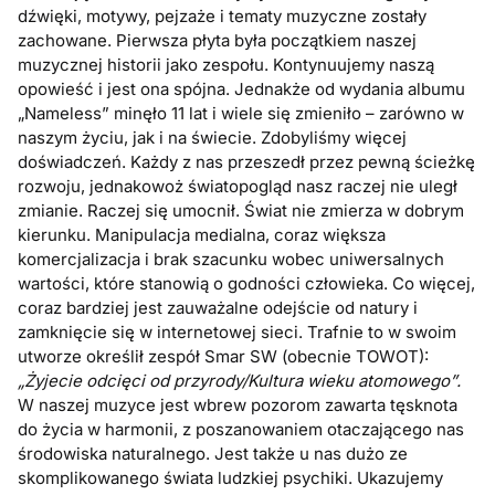
dźwięki, motywy, pejzaże i tematy muzyczne zostały
zachowane. Pierwsza płyta była początkiem naszej
muzycznej historii jako zespołu. Kontynuujemy naszą
opowieść i jest ona spójna. Jednakże od wydania albumu
„Nameless” minęło 11 lat i wiele się zmieniło – zarówno w
naszym życiu, jak i na świecie. Zdobyliśmy więcej
doświadczeń. Każdy z nas przeszedł przez pewną ścieżkę
rozwoju, jednakowoż światopogląd nasz raczej nie uległ
zmianie. Raczej się umocnił. Świat nie zmierza w dobrym
kierunku. Manipulacja medialna, coraz większa
komercjalizacja i brak szacunku wobec uniwersalnych
wartości, które stanowią o godności człowieka. Co więcej,
coraz bardziej jest zauważalne odejście od natury i
zamknięcie się w internetowej sieci. Trafnie to w swoim
utworze określił zespół Smar SW (obecnie TOWOT):
„Żyjecie odcięci od przyrody/Kultura wieku atomowego”.
W naszej muzyce jest wbrew pozorom zawarta tęsknota
do życia w harmonii, z poszanowaniem otaczającego nas
środowiska naturalnego. Jest także u nas dużo ze
skomplikowanego świata ludzkiej psychiki. Ukazujemy