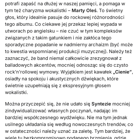
potrafi zapaść na dłużej w naszej pamięci, a pomaga w
tym też charyzma wokalistki –
Marty Oleś
. To świetny
głos, który idealnie pasuje do rockowej różnorodności
tego albumu. Co ciekawe jej przekaz lepiej wypada w
utworach po angielsku – nie czuć w tym kompleksów
związanych z takim gatunkiem i nie zakłóca tego
sporadyczne popadanie w nadmierny archaizm (być może
to kwestia wspomnianej produkcji muzycznej). Należy też
zaznaczyć, że band niemal całkowicie zrezygnował z
balladowych akcentów, mocniej odnosząc się do czysto
rock’n’rollowej wymowy. Wyjątkiem jest kawałek
„Cienie”
,
osiadły na spokoju i akustycznych dźwiękach, które
świetnie uzupełniają się z ekspresyjnym głosem
wokalistki.
Można przyczepić się, że nie udało się
Syntezie
mocniej
zindywidualizować własnych poczynań, nadając im
bardziej współczesnego wydźwięku. Nie ma tym jednak
usilnego układania się według nowoczesnych trendów, co
w ostateczności należy uznać za zaletę. Tym bardziej, że
wiele tu bezkompromisowo podanego brzmienia, gdzie