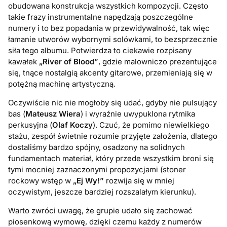
obudowana konstrukcja wszystkich kompozycji. Często
takie frazy instrumentalne napędzają poszczególne
numery i to bez popadania w przewidywalność, tak więc
łamanie utworów wybornymi solówkami, to bezsprzecznie
siła tego albumu. Potwierdza to ciekawie rozpisany
kawałek
„River of Blood”
, gdzie malowniczo prezentujące
się, tnące nostalgią akcenty gitarowe, przemieniają się w
potężną machinę artystyczną.
Oczywiście nic nie mogłoby się udać, gdyby nie pulsujący
bas (
Mateusz Wiera
) i wyraźnie uwypuklona rytmika
perkusyjna (
Olaf Koczy
). Czuć, że pomimo niewielkiego
stażu, zespół świetnie rozumie przyjęte założenia, dlatego
dostaliśmy bardzo spójny, osadzony na solidnych
fundamentach materiał, który przede wszystkim broni się
tymi mocniej zaznaczonymi propozycjami (stoner
rockowy wstęp w
„Ej Wy!”
rozwija się w mniej
oczywistym, jeszcze bardziej rozszalałym kierunku).
Warto zwróci uwagę, że grupie udało się zachować
piosenkową wymowę, dzięki czemu każdy z numerów