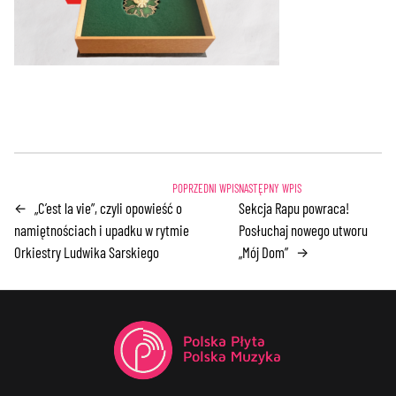
„C’est la vie”, czyli opowieść o
Sekcja Rapu powraca!
←
namiętnościach i upadku w rytmie
Posłuchaj nowego utworu
Orkiestry Ludwika Sarskiego
„Mój Dom”
→