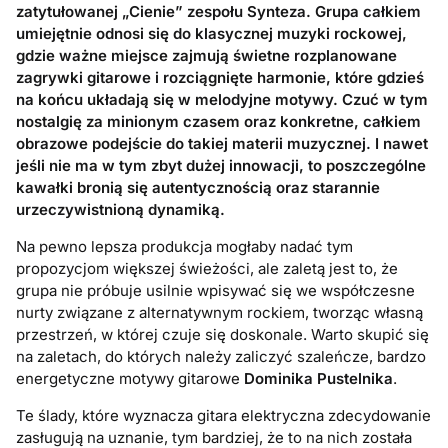
zatytułowanej „Cienie” zespołu Synteza. Grupa całkiem
umiejętnie odnosi się do klasycznej muzyki rockowej,
gdzie ważne miejsce zajmują świetne rozplanowane
zagrywki gitarowe i rozciągnięte harmonie, które gdzieś
na końcu układają się w melodyjne motywy. Czuć w tym
nostalgię za minionym czasem oraz konkretne, całkiem
obrazowe podejście do takiej materii muzycznej. I nawet
jeśli nie ma w tym zbyt dużej innowacji, to poszczególne
kawałki bronią się autentycznością oraz starannie
urzeczywistnioną dynamiką.
Na pewno lepsza produkcja mogłaby nadać tym
propozycjom większej świeżości, ale zaletą jest to, że
grupa nie próbuje usilnie wpisywać się we współczesne
nurty związane z alternatywnym rockiem, tworząc własną
przestrzeń, w której czuje się doskonale. Warto skupić się
na zaletach, do których należy zaliczyć szaleńcze, bardzo
energetyczne motywy gitarowe
Dominika Pustelnika
.
Te ślady, które wyznacza gitara elektryczna zdecydowanie
zasługują na uznanie, tym bardziej, że to na nich została