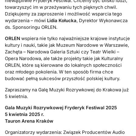
niewątpliwie Fryderyk Festiwal. Chcemy być blisko ludzi,
towarzyszyć im w przeżywaniu tych pięknych chwil.
Dziękujemy za zaproszenie i możliwość wsparcia tego
wydarzenia – mówi
Lidia Kołucka
, Dyrektor Wykonawcza
ds. Sponsoringu ORLEN.
ORLEN
wspiera nie tylko najważniejsze krajowe instytucje
kultury i nauki, takie jak Muzeum Narodowe w Warszawie,
Zachęta – Narodowa Galeria Sztuki czy Teatr Wielki –
Opera Narodowa, ale także projekty takie jak Kulturalny
ORLEN, które są kierowane do lokalnych społeczności
oraz młodego pokolenia. W ten sposób firma chce
budować pełną sukcesów przyszłość polskiej kultury.
Zapraszamy na Galę Muzyki Rozrywkowej do Krakowa już
5 kwietnia.
Gala Muzyki Rozrywkowej Fryderyk Festiwal 2025
5 kwietnia 2025 r.
Tauron Arena Kraków
Organizatorzy wydarzenia: Związek Producentów Audio