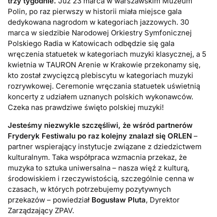
trzy tygodnie.
Już 23 marca w warszawskim Muzeum
Polin, po raz pierwszy w historii miała miejsce gala
dedykowana nagrodom w kategoriach jazzowych. 30
marca w siedzibie Narodowej Orkiestry Symfonicznej
Polskiego Radia w Katowicach odbędzie się gala
wręczenia statuetek w kategoriach muzyki klasycznej, a 5
kwietnia w TAURON Arenie w Krakowie przekonamy się,
kto został zwycięzcą plebiscytu w kategoriach muzyki
rozrywkowej. Ceremonie wręczania statuetek uświetnią
koncerty z udziałem uznanych polskich wykonawców.
Czeka nas prawdziwe święto polskiej muzyki!
Jesteśmy niezwykle szczęśliwi, że wśród partnerów
Fryderyk Festiwalu po raz kolejny znalazł się ORLEN
–
partner wspierający instytucje związane z dziedzictwem
kulturalnym. Taka współpraca wzmacnia przekaz, że
muzyka to sztuka uniwersalna – nasza więź z kulturą,
środowiskiem i rzeczywistością, szczególnie cenna w
czasach, w których potrzebujemy pozytywnych
przekazów – powiedział
Bogusław Pluta
, Dyrektor
Zarządzający ZPAV.