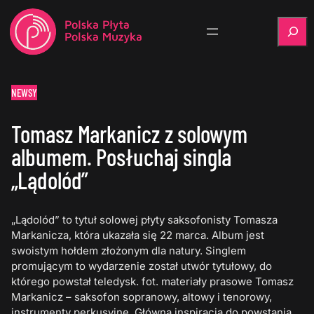
Szukaj
NEWSY
Tomasz Markanicz z solowym
albumem. Posłuchaj singla
„Lądolód”
„Lądolód” to tytuł solowej płyty saksofonisty Tomasza
Markanicza, która ukazała się 22 marca. Album jest
swoistym hołdem złożonym dla natury. Singlem
promującym to wydarzenie został utwór tytułowy, do
którego powstał teledysk. fot. materiały prasowe Tomasz
Markanicz – saksofon sopranowy, altowy i tenorowy,
instrumenty perkusyjne. Główną inspiracją do powstania