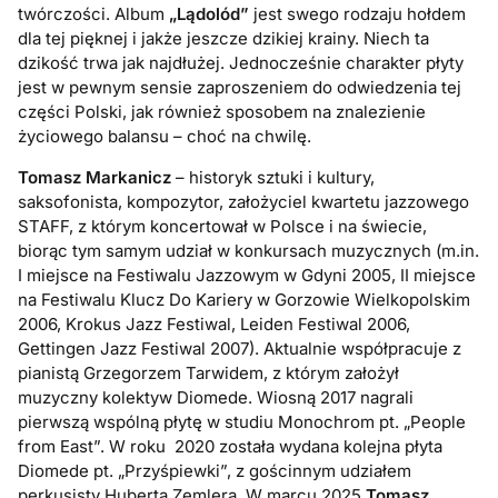
twórczości. Album
„Lądolód”
jest swego rodzaju hołdem
dla tej pięknej i jakże jeszcze dzikiej krainy. Niech ta
dzikość trwa jak najdłużej. Jednocześnie charakter płyty
jest w pewnym sensie zaproszeniem do odwiedzenia tej
części Polski, jak również sposobem na znalezienie
życiowego balansu – choć na chwilę.
Tomasz Markanicz
– historyk sztuki i kultury,
saksofonista, kompozytor, założyciel kwartetu jazzowego
STAFF, z którym koncertował w Polsce i na świecie,
biorąc tym samym udział w konkursach muzycznych (m.in.
I miejsce na Festiwalu Jazzowym w Gdyni 2005, II miejsce
na Festiwalu Klucz Do Kariery w Gorzowie Wielkopolskim
2006, Krokus Jazz Festiwal, Leiden Festiwal 2006,
Gettingen Jazz Festiwal 2007). Aktualnie współpracuje z
pianistą Grzegorzem Tarwidem, z którym założył
muzyczny kolektyw Diomede. Wiosną 2017 nagrali
pierwszą wspólną płytę w studiu Monochrom pt. „People
from East”. W roku 2020 została wydana kolejna płyta
Diomede pt. „Przyśpiewki”, z gościnnym udziałem
perkusisty Huberta Zemlera. W marcu 2025
Tomasz