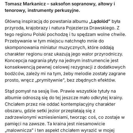
Tomasz Markanicz – saksofon sopranowy, altowy i
tenorowy, instrumenty perkusyjne.
Główną inspiracją do powstania albumu
„Lądolód”
była
przyroda, krajobrazy i natura Pojezierza Drawskiego. Z
tego regionu Polski pochodzę i tu spędzam wolne chwile.
Przebywanie w tym miejscu natchnęło mnie do
skomponowania miniatur muzycznych, które oddają
charakter regionu oraz ukazują jego walor przyrodniczy.
Koncepcja nagrania płyty na jednym instrumencie jest
konsekwencją pewnej celowej rezygnacji z dodatkowych
bodźców, zależy mi na tym, żeby melodie zostały zagrane
prosto, wręcz „prymitywnie”, bez zbędnych efektów.
Stąd pomysł na sesję live. Prawie wszystkie tytuły na
albumie odnoszą się do tej jeszcze mało odkrytej krainy.
Chciałem przez nie oddać kontemplacyjny charakter
obszaru, gdzie setki jezior przeplatają się z
zadrzewionymi wzniesieniami, tworząc coś, co zostaje w
pamięci na zawsze. Ta kraina jest niesamowicie
„malownicza” i ten aspekt chciałem wyrazić w mojej