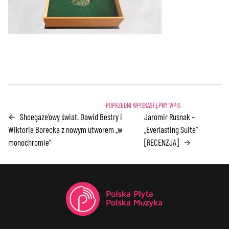
Shoegaze’owy świat. Dawid Bestry i
Jaromir Rusnak –
←
Wiktoria Borecka z nowym utworem „w
„Everlasting Suite”
monochromie”
[RECENZJA]
→